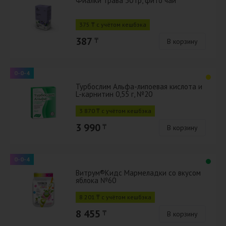
Фиалки трава 30 гр, фито чай
375 ₸ с учётом кешбэка
387
₸
В корзину
0-0-4
Турбослим Альфа-липоевая кислота и
L-карнитин 0,55 г, №20
3 870 ₸ с учётом кешбэка
3 990
₸
В корзину
0-0-4
Витрум®Кидс Мармеладки со вкусом
яблока №60
8 201 ₸ с учётом кешбэка
8 455
₸
В корзину