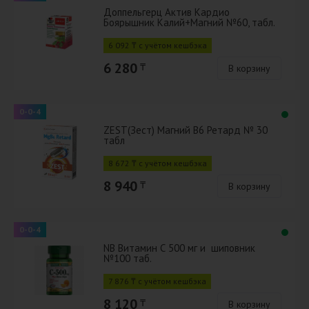
Доппельгерц Актив Кардио
Боярышник Калий+Магний №60, табл.
6 092 ₸ с учётом кешбэка
6 280
₸
В корзину
0-0-4
ZEST(Зест) Магний B6 Ретард № 30
табл
8 672 ₸ с учётом кешбэка
8 940
₸
В корзину
0-0-4
NB Витамин С 500 мг и шиповник
№100 таб.
7 876 ₸ с учётом кешбэка
8 120
₸
В корзину