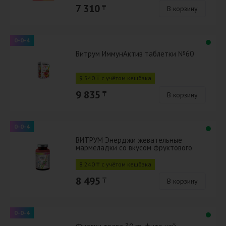
7 310
₸
В корзину
0-0-4
Витрум ИммунАктив таблетки №60
9 540 ₸ с учётом кешбэка
9 835
₸
В корзину
0-0-4
ВИТРУМ Энерджи жевательные
мармеладки со вкусом фруктового
микса №60
8 240 ₸ с учётом кешбэка
8 495
₸
В корзину
0-0-4