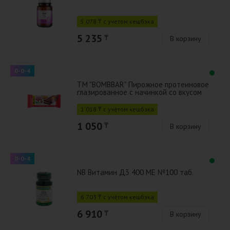
5 078 ₸ с учётом кешбэка
5 235
₸
В корзину
0-0-4
ТМ "BOMBBAR" Пирожное протеиновое
глазированное с начинкой со вкусом
"Брауни с вишней" 45г
1 018 ₸ с учётом кешбэка
1 050
₸
В корзину
0-0-4
NB Витамин Д3 400 МЕ №100 таб.
6 703 ₸ с учётом кешбэка
6 910
₸
В корзину