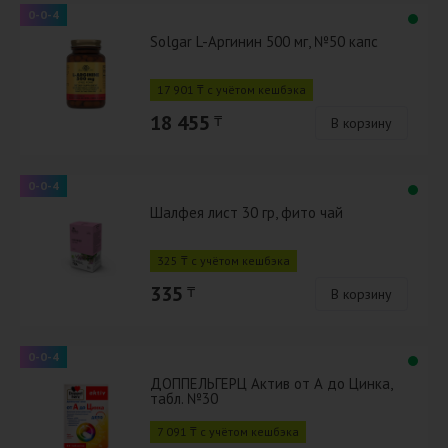
0-0-4
Solgar L-Аргинин 500 мг, №50 капс
17 901 ₸ с учётом кешбэка
18 455
₸
В корзину
0-0-4
Шалфея лист 30 гр, фито чай
325 ₸ с учётом кешбэка
335
₸
В корзину
0-0-4
ДОППЕЛЬГЕРЦ Актив от А до Цинка,
табл. №30
7 091 ₸ с учётом кешбэка