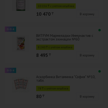
10 156 ₸ с учётом кешбэка
10 470
₸
В корзину
0-0-4
ВИТРУМ Мармеладки Иммунактив с
экстрактом эхинацеи №60
8 240 ₸ с учётом кешбэка
8 495
₸
В корзину
0-0-4
Аскорбинка Витаминка "София" №10,
табл.
78 ₸ с учётом кешбэка
80
₸
В корзину