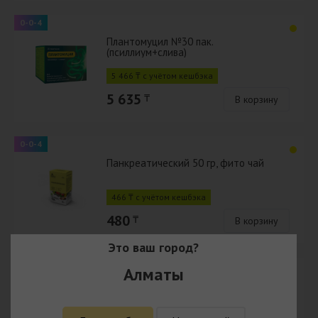
0-0-4
Плантомуцил №30 пак.
(псиллиум+слива)
5 466 ₸ с учётом кешбэка
5 635
₸
В корзину
0-0-4
Панкреатический 50 гр, фито чай
466 ₸ с учётом кешбэка
480
₸
В корзину
Это ваш город?
0-0-4
Алматы
Брусники лист 25 гр, фито чай, Белла