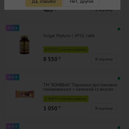
466 ₸ с учётом кешбэка
Да, спасибо
Нет, другой
480
₸
В корзину
0-0-4
Solgar Мульти-I, №30, табл
8 293 ₸ с учётом кешбэка
8 550
₸
В корзину
0-0-4
ТМ "BOMBBAR" Пирожное протеиновое
глазированное с начинкой со вкусом
"Сливочная карамель" 45г
1 018 ₸ с учётом кешбэка
1 050
₸
В корзину
0-0-4