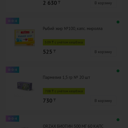
2 630
₸
В корзину
0-0-4
Рыбий жир №100, капс. миролла
509 ₸ с учётом кешбэка
525
₸
В корзину
0-0-4
Пармелия 1,5 гр № 20 шт
708 ₸ с учётом кешбэка
730
₸
В корзину
0-0-4
ORZAX БИОТИН 500 МГ 60 КАПС