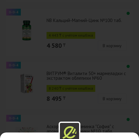
0-0-4
NB Кальций-Магний-Цинк №100 таб.
4 443 ₸ с учётом кешбэка
4 580
₸
В корзину
0-0-4
ВИТРУМ® Виталити 50+ мармеладки с
экстрактом облепихи №60
8 240 ₸ с учётом кешбэка
8 495
₸
В корзину
0-0-4
Аскорбинка Витаминка "София" с
ароматом земляники №10, табл.