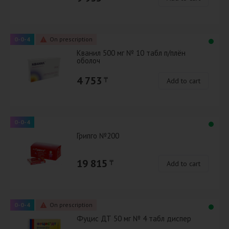
0-0-4
On prescription
Кванил 500 мг № 10 табл п/плён
оболоч
4 753
₸
Add to cart
0-0-4
Грипго №200
19 815
₸
Add to cart
0-0-4
On prescription
Фуцис ДТ 50 мг № 4 табл диспер