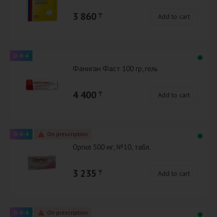
3 860
₸
Add to cart
0-0-4
Фаниган Фаст 100 гр, гель
4 400
₸
Add to cart
0-0-4
On prescription
Оргил 500 мг, №10, табл.
3 235
₸
Add to cart
0-0-4
On prescription