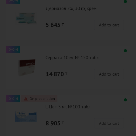
0-0-4
Дермазол 2%, 30 гр, крем
5 645
₸
Add to cart
0-0-4
Серрата 10 мг № 150 табл
14 870
₸
Add to cart
0-0-4
On prescription
L-Цет 5 мг, №100 табл
8 905
₸
Add to cart