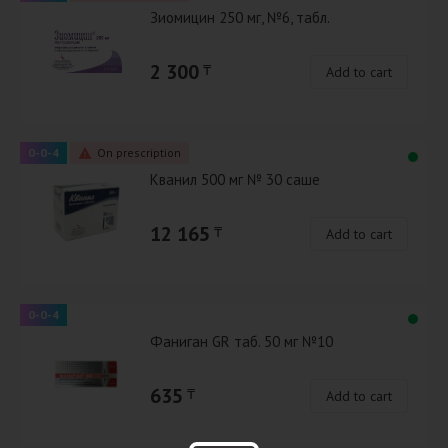
Зиомицин 250 мг, №6, табл.
2 300
₸
Add to cart
0-0-4
On prescription
Кванил 500 мг № 30 саше
12 165
₸
Add to cart
0-0-4
Фаниган GR таб. 50 мг №10
635
₸
Add to cart