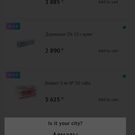
1 885
₸
Add to cart
0-0-4
Дермазол 2% 15 г крем
2 890
₸
Add to cart
0-0-4
Волвит 5 мг № 30 табл
5 625
₸
Add to cart
Is it your city?
0-0-4
Гинекс форте 750 мг/200 мг № 7 вагин.
Алматы