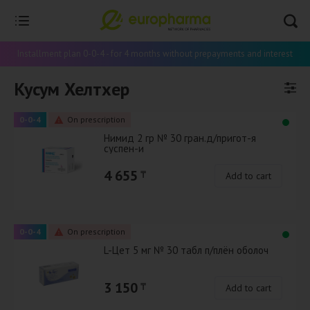
Installment plan 0-0-4 - for 4 months without prepayments and interest
Кусум Хелтхер
0-0-4
On prescription
Нимид 2 гр № 30 гран.д/пригот-я
суспен-и
4 655
₸
Add to cart
0-0-4
On prescription
L-Цет 5 мг № 30 табл п/плён оболоч
3 150
₸
Add to cart