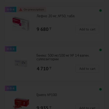
0-0-4
On prescription
Лефно 20 мг, №30, табл.
9 680
₸
Add to cart
0-0-4
Гинекс 500 мг/100 мг № 14 вагин.
суппозитории
4 710
₸
Add to cart
0-0-4
Грипго №100
9 935
₸
Add to cart