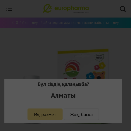
0-0-4 бөліп төлеу - 4 айға алдын ала төлемсіз және пайызсыз төлеу
Бұл сіздің қалаңызба?
Алматы
Ия, рахмет
Жоқ, басқа