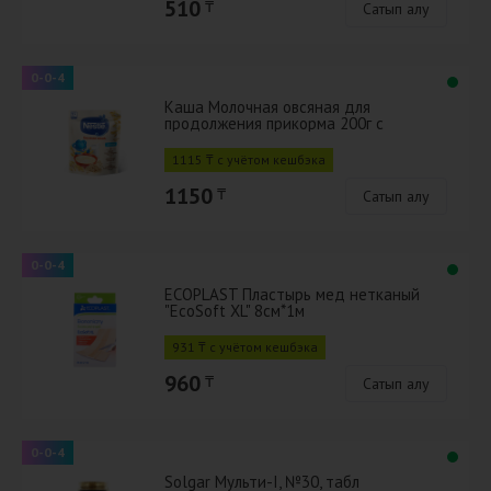
510
₸
Сатып алу
0-0-4
Каша Молочная овсяная для
продолжения прикорма 200г с
бифидобактериями BL
1115 ₸ с учётом кешбэка
1150
₸
Сатып алу
0-0-4
ECOPLAST Пластырь мед нетканый
"EcoSoft XL" 8см*1м
931 ₸ с учётом кешбэка
960
₸
Сатып алу
0-0-4
Solgar Мульти-I, №30, табл