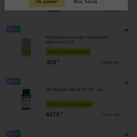
Ия, рахмет
Жоқ, басқа
4580
₸
Сатып алу
0-0-4
Фрутоняня нектар тыквенный с
мякотью 0,2 л
407 ₸ с учётом кешбэка
420
₸
Сатып алу
0-0-4
NB Магний 500 мг №100 таб.
6373 ₸ с учётом кешбэка
6570
₸
Сатып алу
0-0-4