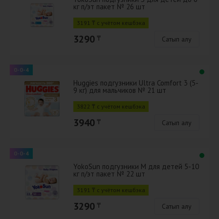
кг п/эт пакет № 26 шт
3191 ₸ с учётом кешбэка
3290
₸
Сатып алу
0-0-4
Huggies подгузники Ultra Comfort 3 (5-
9 кг) для мальчиков № 21 шт
3822 ₸ с учётом кешбэка
3940
₸
Сатып алу
0-0-4
YokoSun подгузники M для детей 5-10
кг п/эт пакет № 22 шт
3191 ₸ с учётом кешбэка
3290
₸
Сатып алу