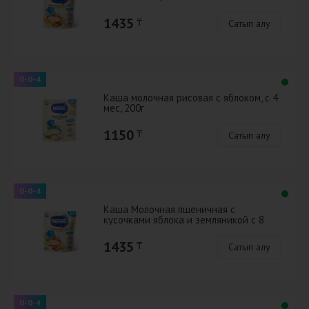
мес 200г с бифидобактериями BL
1435
₸
Сатып алу
0-0-4
Каша молочная рисовая с яблоком, с 4
мес, 200г
1150
₸
Сатып алу
0-0-4
Каша Молочная пшеничная с
кусочками яблока и земляникой с 8
меcяцев 200г с бифидобактериями BL
1435
₸
Сатып алу
0-0-4