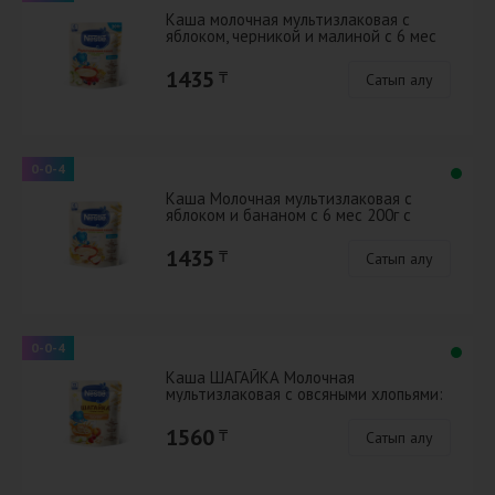
Каша молочная мультизлаковая с
яблоком, черникой и малиной с 6 мес
200г с бифидобактериями BL
1435
₸
Сатып алу
0-0-4
Каша Молочная мультизлаковая с
яблоком и бананом с 6 мес 200г с
бифидобактериями BL
1435
₸
Сатып алу
0-0-4
Каша ШАГАЙКА Молочная
мультизлаковая с овсяными хлопьями:
яблоко, земляника садовая, персик, с
12 ме
1560
₸
Сатып алу