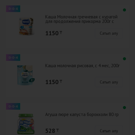
0-0-4
Каша Молочная гречневая с курагой
для продолжения прикорма 200г с
бифидобактериями BL
1150
₸
Сатып алу
0-0-4
Каша молочная рисовая, с 4 мес, 200г
1150
₸
Сатып алу
0-0-4
Агуша пюре капуста борокколи 80 гр
528
₸
Сатып алу