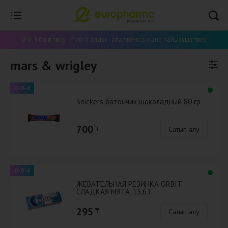
0-0-4 бөліп төлеу - 4 айға алдын ала төлемсіз және пайызсыз төлеу
mars & wrigley
0-0-4
Snickers батончик шоколадный 80 гр
700
₸
Сатып алу
0-0-4
ЖЕВАТЕЛЬНАЯ РЕЗИНКА ORBIT
СЛАДКАЯ МЯТА, 13,6 Г
295
₸
Сатып алу