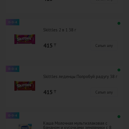
0-0-4
Skittles 2 в 1 38 г
415
₸
Сатып алу
0-0-4
Skittles леденцы Попробуй радугу 38 г
415
₸
Сатып алу
0-0-4
Каша Молочная мультизлаковая с
бананом и кусочками земляники с 8