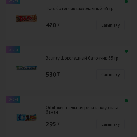
0-0-4
Twix батончик шоколадный 55 гр
470
₸
Сатып алу
0-0-4
Bounty Шоколадный батончик 55 гр
530
₸
Сатып алу
0-0-4
Orbit жевательная резина клубника
банан
295
₸
Сатып алу