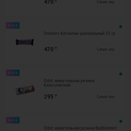
470
₸
Сатып алу
0-0-4
Snickers батончик шоколадный 51 гр
470
₸
Сатып алу
0-0-4
Orbit жевательная резина
Классический
295
₸
Сатып алу
0-0-4
Orbit жевательная резина Bubblemint