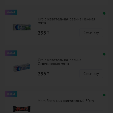
0-0-4
Orbit жевательная резина Нежная
мята
295
₸
Сатып алу
0-0-4
Orbit жевательная резина
Освежающая мята
295
₸
Сатып алу
0-0-4
Mars батончик шоколадный 50 гр