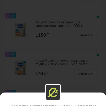
0-0-4
Каша Молочная овсяная для
продолжения прикорма 200г с
бифидобактериями BL
1150
₸
Сатып алу
0-0-4
Каша Молочная мультизлаковая с
грушей и персиком с 6 мес 200г с
бифидобактериями BL
1435
₸
Сатып алу
0-0-4
Каша Молочная гречневая для начала
прикорма 200г с бифидобактериями
BL