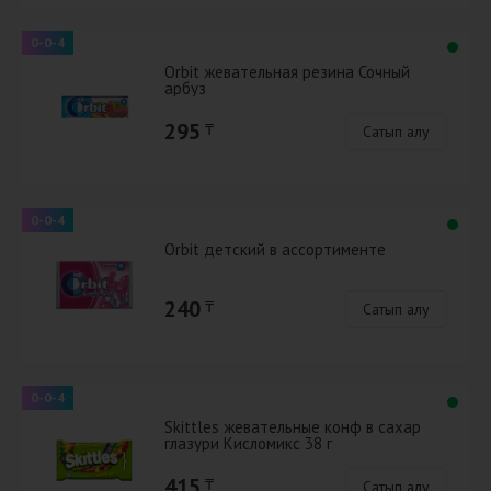
0-0-4
Orbit жевательная резина Сочный
арбуз
295
₸
Сатып алу
0-0-4
Orbit детский в ассортименте
240
₸
Сатып алу
0-0-4
Skittles жевательные конф в сахар
глазури Кисломикс 38 г
415
₸
Сатып алу