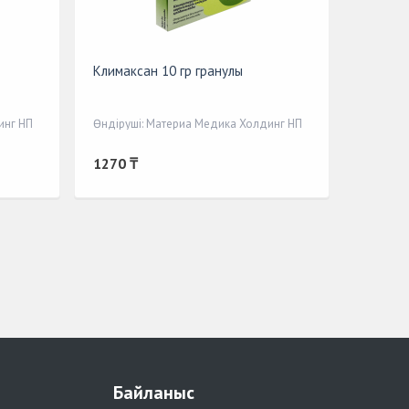
Климаксан 10 гр гранулы
инг НП
Өндіруші: Материа Медика Холдинг НП
1270 ₸
Байланыс