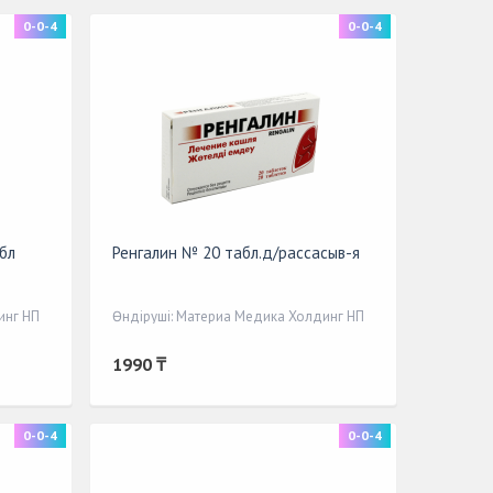
0-0-4
0-0-4
бл
Ренгалин № 20 табл.д/рассасыв-я
инг НП
Өндіруші: Материа Медика Холдинг НП
1990 ₸
0-0-4
0-0-4