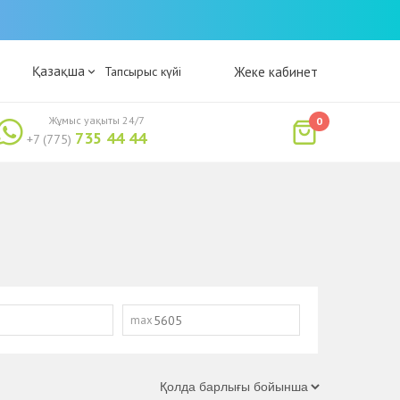
Қазақша
Тапсырыс күйі
Жеке кабинет
Жұмыс уақыты 24/7
0
735 44 44
+7 (775)
max