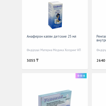
Анаферон капли детские 25 мл
Ренга
внутр
Өндіруші: Материа Медика Холдинг НП
Өндіру
3055 ₸
2640
0-0-4