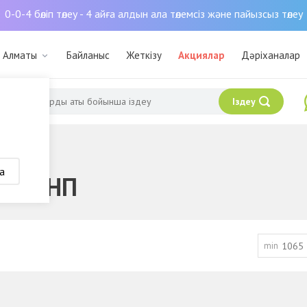
0-0-4 бөліп төлеу - 4 айға алдын ала төлемсіз және пайызсыз төлеу
: Алматы
Байланыс
Жеткізу
Акциялар
Дәріханалар
Іздеу
а
динг НП
min