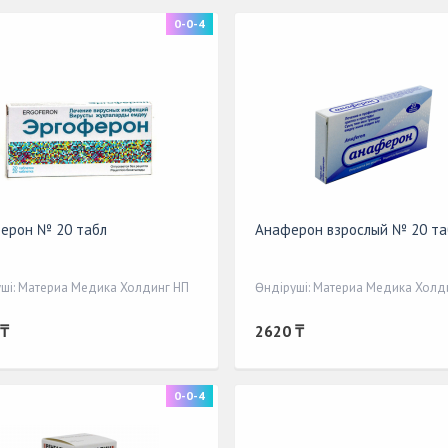
0-0-4
ерон № 20 табл
Анаферон взрослый № 20 та
ші: Материа Медика Холдинг НП
Өндіруші: Материа Медика Холд
 ₸
2620 ₸
0-0-4