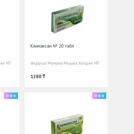
Климаксан № 20 табл
инг НП
Өндіруші: Материа Медика Холдинг НП
1280 ₸
0-0-4
0-0-4