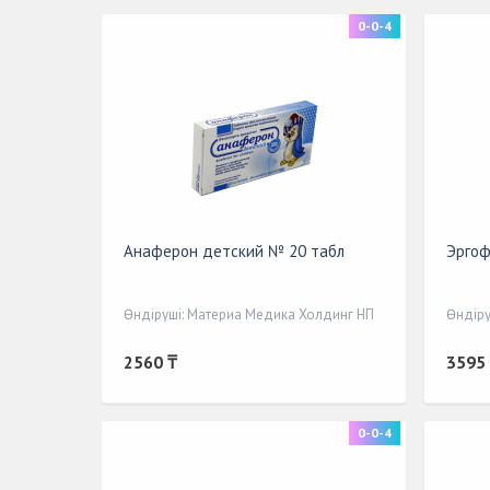
0-0-4
Анаферон детский № 20 табл
Эргоф
Өндіруші: Материа Медика Холдинг НП
Өндіру
2560 ₸
3595
0-0-4