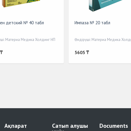
ен детский № 40 табл
Импаза № 20 табл
ші: Материа Медика Холдинг НП
Өндіруші: Материа Медика Холд
 ₸
5605 ₸
Ақпарат
Сатып алушы
Documents