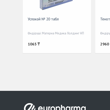
Успокой № 20 табл
Тенот
Өндіруші: Материа Медика Холдинг НП
Өндіру
1065 ₸
2960