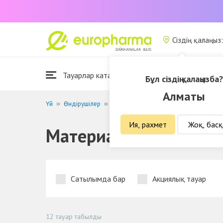
Сіздің қалаңыз
Тауарлар каталогы
Біз туралы
Бұл сіздің қалаңызба?
Алматы
Үй
Өндірушілер
Материа Медика Холдинг НП
Ия, рахмет
Жоқ, басқ
Материа Медика Хол
Сатылымда бар
Акциялық тауар
12 тауар табылды