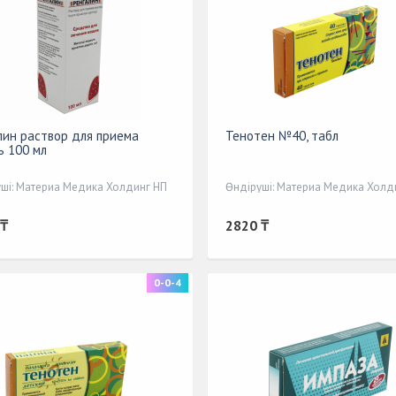
лин раствор для приема
Тенотен №40, табл
ь 100 мл
ші: Материа Медика Холдинг НП
Өндіруші: Материа Медика Холд
 ₸
2820 ₸
0-0-4