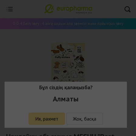
0-0-4 бөліп төлеу - 4 айға алдын ала төлемсіз және пайызсыз төлеу
Бұл сіздің қалаңызба?
Алматы
Ия, рахмет
Жоқ, басқа