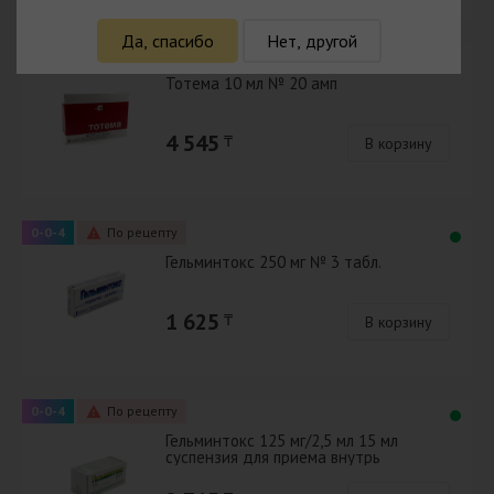
Да, спасибо
Нет, другой
0-0-4
По рецепту
Тотема 10 мл № 20 амп
4 545
₸
В корзину
0-0-4
По рецепту
Гельминтокс 250 мг № 3 табл.
1 625
₸
В корзину
0-0-4
По рецепту
Гельминтокс 125 мг/2,5 мл 15 мл
суспензия для приема внутрь