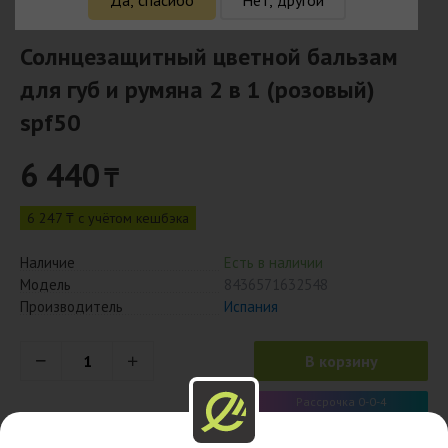
Солнцезащитный цветной бальзам
для губ и румяна 2 в 1 (розовый)
spf50
6 440
₸
6 247 ₸ с учётом кешбэка
Наличие
Есть в наличии
Модель
8436571632548
Производитель
Испания
В корзину
Рассрочка 0-0-4
1 610 x 4 мес.