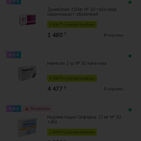
0-0-4
Тромбопол 150мг № 30 табл покр
кишечнораст оболочкой
1 436 ₸ с учётом кешбэка
1 480
₸
В корзину
0-0-4
Нимесил 2 гр № 30 пакетики
4 343 ₸ с учётом кешбэка
4 477
₸
В корзину
0-0-4
По рецепту
Индометацин-Софарма 25 мг № 30
табл
1 048 ₸ с учётом кешбэка