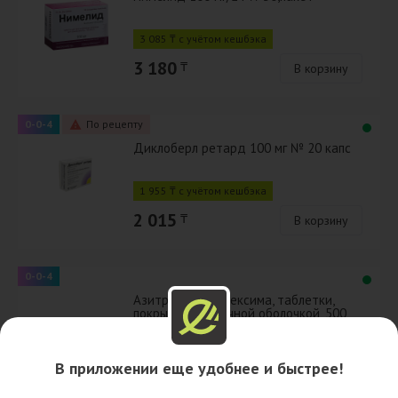
3 085 ₸ с учётом кешбэка
3 180
₸
В корзину
0-0-4
По рецепту
Диклоберл ретард 100 мг № 20 капс
1 955 ₸ с учётом кешбэка
2 015
₸
В корзину
0-0-4
Азитромицин Авексима, таблетки,
покрытые пленочной оболочкой, 500
мг №3 500 мг
1 790 ₸ с учётом кешбэка
В приложении еще удобнее и быстрее!
1 845
₸
В корзину