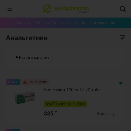
Рассрочка 0-0-4 - на 4 месяца без предоплат и процентов
Анальгетики
Назад к каталогу
0-0-4
По рецепту
Нимесулид 100 мг № 20 табл
858 ₸ с учётом кешбэка
885
₸
В корзину