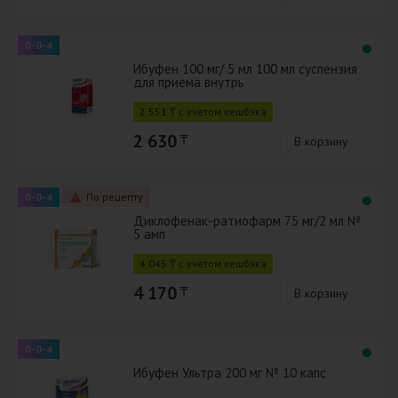
0-0-4
Ибуфен 100 мг/ 5 мл 100 мл суспензия
для приема внутрь
2 551 ₸ с учётом кешбэка
2 630
₸
В корзину
0-0-4
По рецепту
Диклофенак-ратиофарм 75 мг/2 мл №
5 амп
4 045 ₸ с учётом кешбэка
4 170
₸
В корзину
0-0-4
Ибуфен Ультра 200 мг № 10 капс