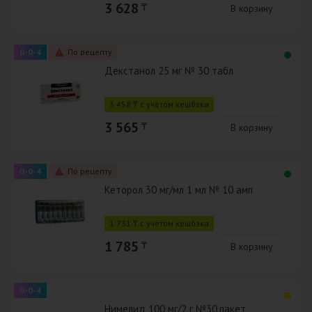
3 628
₸
В корзину
0-0-4
По рецепту
Декстанол 25 мг № 30 табл
3 458 ₸ с учётом кешбэка
3 565
₸
В корзину
0-0-4
По рецепту
Кеторол 30 мг/мл 1 мл № 10 амп
1 731 ₸ с учётом кешбэка
1 785
₸
В корзину
0-0-4
Нимелид 100 мг/2 г №30,пакет