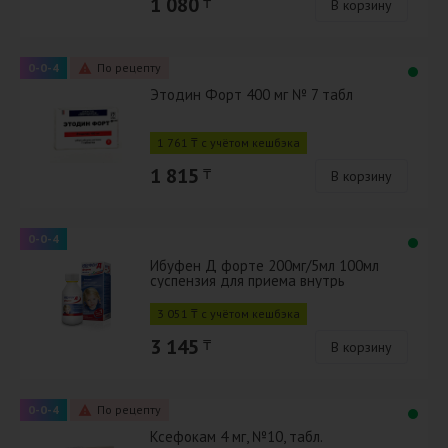
1 080
₸
В корзину
0-0-4
По рецепту
Этодин Форт 400 мг № 7 табл
1 761 ₸ с учётом кешбэка
1 815
₸
В корзину
0-0-4
Ибуфен Д форте 200мг/5мл 100мл
суспензия для приема внутрь
3 051 ₸ с учётом кешбэка
3 145
₸
В корзину
0-0-4
По рецепту
Ксефокам 4 мг, №10, табл.