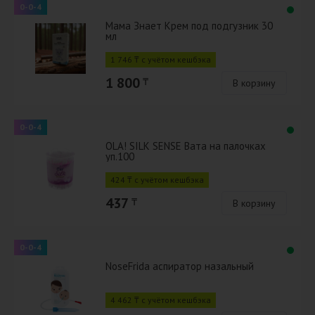
0-0-4
Мама Знает Крем под подгузник 30
мл
1 746 ₸ с учётом кешбэка
1 800
₸
В корзину
0-0-4
OLA! SILK SENSE Вата на палочках
уп.100
424 ₸ с учётом кешбэка
437
₸
В корзину
0-0-4
NoseFrida аспиратор назальный
4 462 ₸ с учётом кешбэка