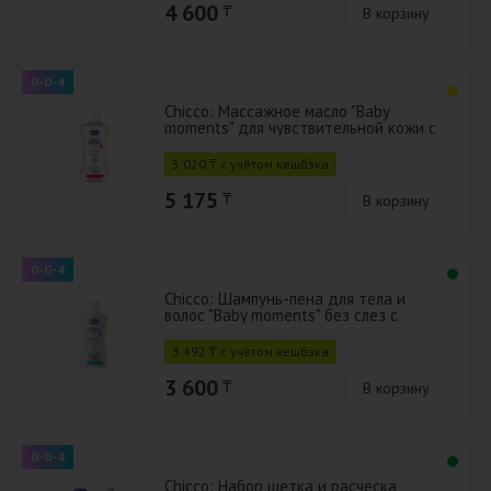
4 600
₸
В корзину
0-0-4
Chicco: Массажное масло "Baby
moments" для чувствительной кожи с
экстрактом хлопка и витамином Е
200мл
5 020 ₸ с учётом кешбэка
5 175
₸
В корзину
0-0-4
Chicco: Шампунь-пена для тела и
волос "Baby moments" без слез с
календулой 200мл
3 492 ₸ с учётом кешбэка
3 600
₸
В корзину
0-0-4
Chicco: Набор щетка и расческа