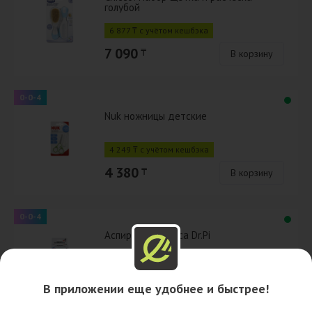
голубой
6 877 ₸ с учётом кешбэка
7 090
₸
В корзину
0-0-4
Nuk ножницы детские
4 249 ₸ с учётом кешбэка
4 380
₸
В корзину
0-0-4
Аспиратор д/носа Dr.Pi
4 132 ₸ с учётом кешбэка
В приложении еще удобнее и быстрее!
4 260
₸
В корзину