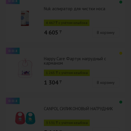
0-0-4
Nuk аспиратор для чистки носа
4 467 ₸ с учётом кешбэка
4 605
₸
В корзину
0-0-4
Happy Care Фартук нагрудный с
карманом
1 265 ₸ с учётом кешбэка
1 304
₸
В корзину
0-0-4
CANPOL СИЛИКОНОВЫЙ НАГРУДНИК
3 531 ₸ с учётом кешбэка