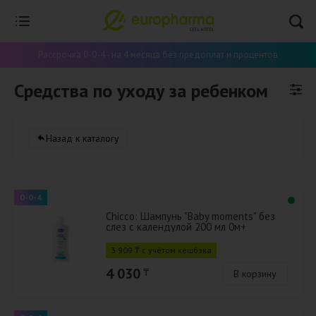
Рассрочка 0-0-4 - на 4 месяца без предоплат и процентов
Средства по уходу за ребенком
Назад к каталогу
0-0-4
Chicco: Шампунь "Baby moments" без
слез с календулой 200 мл 0м+
3 909 ₸ с учётом кешбэка
4 030
₸
В корзину