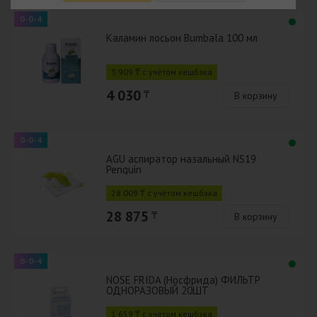
0-0-4
Каламин лосьон Bumbala 100 мл
3 909 ₸ с учётом кешбэка
4 030
₸
В корзину
0-0-4
AGU аспиратор назальный NS19
Penguin
28 009 ₸ с учётом кешбэка
28 875
₸
В корзину
0-0-4
NOSE FRIDA (Носфрида) ФИЛЬТР
ОДНОРАЗОВЫЙ 20ШТ
1 659 ₸ с учётом кешбэка