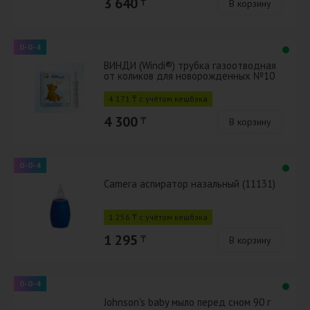
3 640
₸
В корзину
0-0-4
ВИНДИ (Windi®) трубка газоотводная
от коликов для новорожденных №10
4 171 ₸ с учётом кешбэка
4 300
₸
В корзину
0-0-4
Camera аспиратор назальный (11131)
1 256 ₸ с учётом кешбэка
1 295
₸
В корзину
0-0-4
Johnson's baby мыло перед сном 90 г