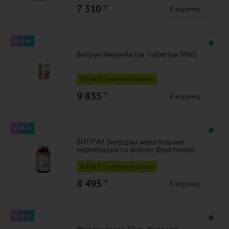
7 310
₸
В корзину
0-0-4
Витрум ИммунАктив таблетки №60
9 540 ₸ с учётом кешбэка
9 835
₸
В корзину
0-0-4
ВИТРУМ Энерджи жевательные
мармеладки со вкусом фруктового
микса №60
8 240 ₸ с учётом кешбэка
8 495
₸
В корзину
0-0-4