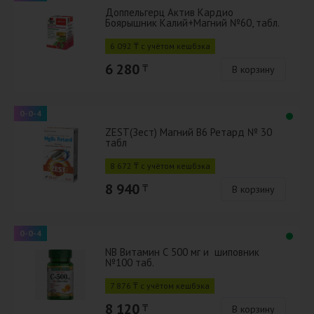
Доппельгерц Актив Кардио
Боярышник Калий+Магний №60, табл.
6 092 ₸ с учётом кешбэка
6 280
₸
В корзину
0-0-4
ZEST(Зест) Магний B6 Ретард № 30
табл
8 672 ₸ с учётом кешбэка
8 940
₸
В корзину
0-0-4
NB Витамин С 500 мг и шиповник
№100 таб.
7 876 ₸ с учётом кешбэка
8 120
₸
В корзину