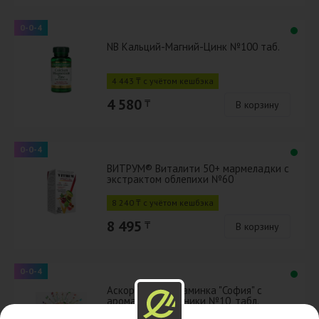
0-0-4
NB Кальций-Магний-Цинк №100 таб.
4 443 ₸ с учётом кешбэка
4 580
₸
В корзину
0-0-4
ВИТРУМ® Виталити 50+ мармеладки с
экстрактом облепихи №60
8 240 ₸ с учётом кешбэка
8 495
₸
В корзину
0-0-4
Аскорбинка Витаминка "София" с
ароматом земляники №10, табл.