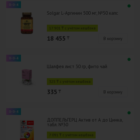
0-0-4
Solgar L-Аргинин 500 мг, №50 капс
17 901 ₸ с учётом кешбэка
18 455
₸
В корзину
0-0-4
Шалфея лист 30 гр, фито чай
325 ₸ с учётом кешбэка
335
₸
В корзину
0-0-4
ДОППЕЛЬГЕРЦ Актив от А до Цинка,
табл. №30
7 091 ₸ с учётом кешбэка