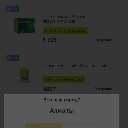
0-0-4
Плантомуцил №30 пак.
(псиллиум+слива)
5 466 ₸ с учётом кешбэка
5 635
₸
В корзину
0-0-4
Панкреатический 50 гр, фито чай
466 ₸ с учётом кешбэка
480
₸
В корзину
Это ваш город?
0-0-4
Алматы
Брусники лист 25 гр, фито чай, Белла