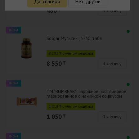
466 ₸ с учётом кешбэка
Да, спасибо
Нет, другой
480
₸
В корзину
0-0-4
Solgar Мульти-I, №30, табл
8 293 ₸ с учётом кешбэка
8 550
₸
В корзину
0-0-4
ТМ "BOMBBAR" Пирожное протеиновое
глазированное с начинкой со вкусом
"Сливочная карамель" 45г
1 018 ₸ с учётом кешбэка
1 050
₸
В корзину
0-0-4