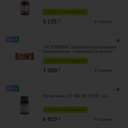
5 078 ₸ с учётом кешбэка
5 235
₸
В корзину
0-0-4
ТМ "BOMBBAR" Пирожное протеиновое
глазированное с начинкой со вкусом
"Брауни с вишней" 45г
1 018 ₸ с учётом кешбэка
1 050
₸
В корзину
0-0-4
NB Витамин Д3 400 МЕ №100 таб.
6 703 ₸ с учётом кешбэка
6 910
₸
В корзину