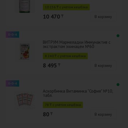
10 156 ₸ с учётом кешбэка
10 470
₸
В корзину
0-0-4
ВИТРУМ Мармеладки Иммунактив с
экстрактом эхинацеи №60
8 240 ₸ с учётом кешбэка
8 495
₸
В корзину
0-0-4
Аскорбинка Витаминка "София" №10,
табл.
78 ₸ с учётом кешбэка
80
₸
В корзину