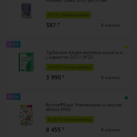
Фиалки трава 30 гр, фито чай
375 ₸ с учётом кешбэка
387
₸
В корзину
0-0-4
Турбослим Альфа-липоевая кислота и
L-карнитин 0,55 г, №20
3 870 ₸ с учётом кешбэка
3 990
₸
В корзину
0-0-4
Витрум®Кидс Мармеладки со вкусом
яблока №60
8 201 ₸ с учётом кешбэка
8 455
₸
В корзину