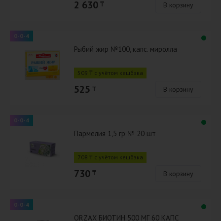
2 630
₸
В корзину
0-0-4
Рыбий жир №100, капс. миролла
509 ₸ с учётом кешбэка
525
₸
В корзину
0-0-4
Пармелия 1,5 гр № 20 шт
708 ₸ с учётом кешбэка
730
₸
В корзину
0-0-4
ORZAX БИОТИН 500 МГ 60 КАПС