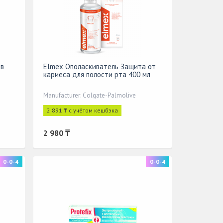
ив
Elmex Ополаскиватель Защита от
кариеса для полости рта 400 мл
Manufacturer: Colgate-Palmolive
2 891 ₸ с учётом кешбэка
2 980 ₸
0-0-4
0-0-4