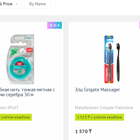
l Price
By Name
0-0-4
убная нить тонкая мятная с
З/щ Colgate Massager
ми серебра 30 м
rer: SPLAT
Manufacturer: Colgate-Palmolive
с учётом кешбэка
1 523 ₸ с учётом кешбэка
1 570 ₸