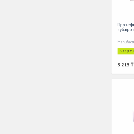
Протефи
зуб.про
3 119 ₸ 
3 215 ₸