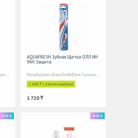
AQUAFRESH Зубная Щетка ОЛЛ ИН
УАН Защита
Manufacturer: GlaxoSmithKline Consumer Healthcare
Manufacturer: GlaxoSmithKline Consumer Healthcare
1 668 ₸ с учётом кешбэка
1 720 ₸
0-0-4
0-0-4