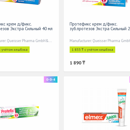
кс крем д/фикс.
Протефикс крем д/фикс.
тезов Экстра Сильный 40 мл
зуб.протезов Экстра Сильный 2
Manufacturer: Queisser Pharma GmbH&Co,
с учётом кешбэка
1 833 ₸ с учётом кешбэка
1 890 ₸
0-0-4