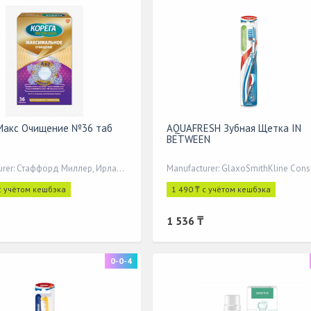
Макс Очищение №36 таб
AQUAFRESH Зубная Щетка IN
BETWEEN
Manufacturer: Стаффорд Миллер, Ирландия
с учётом кешбэка
1 490 ₸ с учётом кешбэка
1 536 ₸
0-0-4