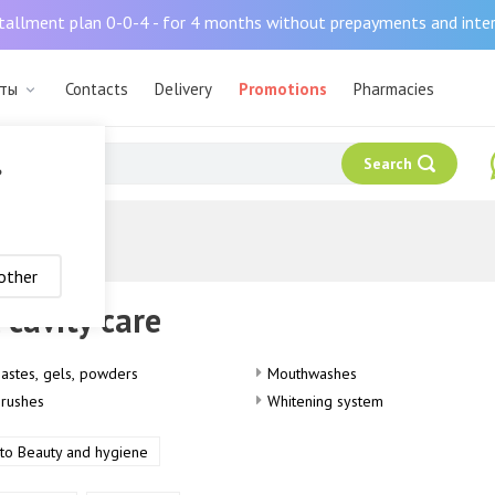
tallment plan 0-0-4 - for 4 months without prepayments and inte
аты
Contacts
Delivery
Promotions
Pharmacies
Search
?
other
 cavity care
astes, gels, powders
Mouthwashes
rushes
Whitening system
 to Beauty and hygiene