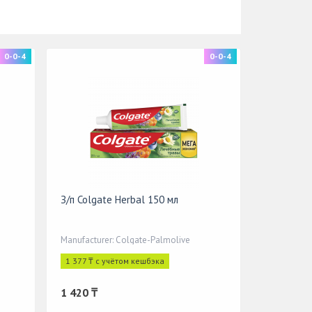
0-0-4
0-0-4
З/п Colgate Herbal 150 мл
Manufacturer: Colgate-Palmolive
1 377 ₸ с учётом кешбэка
1 420 ₸