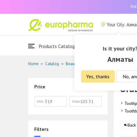
Ins
Your City: Алм
Products Catalogue
About Us
Is it your city
Алматы
Home
Catalog
Beauty and hygiene
Oral cavity care
Yes, thanks
No, an
Oral
Price
min
max
Toothp
Toothb
Back
Filters