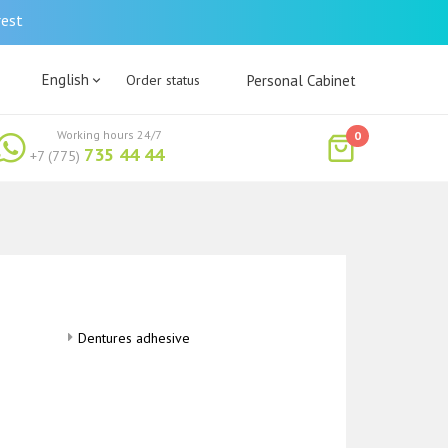
rest
English
Order status
Personal Cabinet
Working hours 24/7
0
735 44 44
+7 (775)
Dentures adhesive