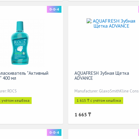
0-0-4
оласкиватель "Активный
AQUAFRESH Зубная Щетка
" 400 мл
ADVANCE
rer: ROCS
с учётом кешбэка
1 615 ₸ с учётом кешбэка
1 665 ₸
0-0-4