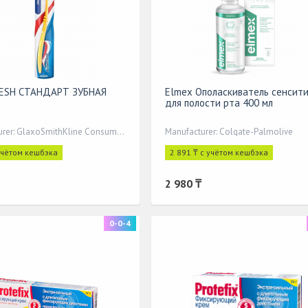
ESH СТАНДАРТ ЗУБНАЯ
Elmex Ополаскиватель сенсит
для полости рта 400 мл
Manufacturer: GlaxoSmithKline Consumer Healthcare
Manufacturer: Colgate-Palmolive
учётом кешбэка
2 891 ₸ с учётом кешбэка
2 980 ₸
0-0-4