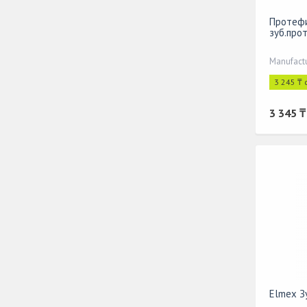
Протефи
зуб.про
3 245 ₸ 
3 345 ₸
Elmex З