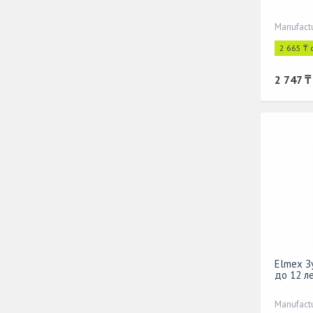
Manufactu
2 665 ₸ 
2 747 ₸
Elmex З
до 12 л
Manufactu