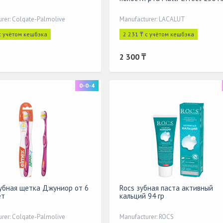
rer: Colgate-Palmolive
Manufacturer: LACALUT
с учётом кешбэка
2 231 ₸ с учётом кешбэка
2 300 ₸
0-0-4
убная щетка Джуниор от 6
Rocs зубная паста активный
ет
кальций 94 гр
rer: Colgate-Palmolive
Manufacturer: ROCS