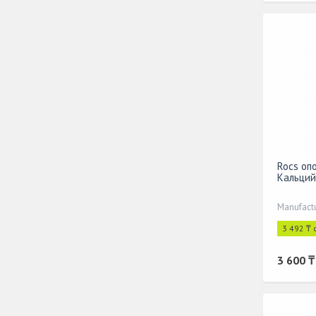
Rocs оп
Кальций
Manufactu
3 492 ₸ 
3 600 ₸