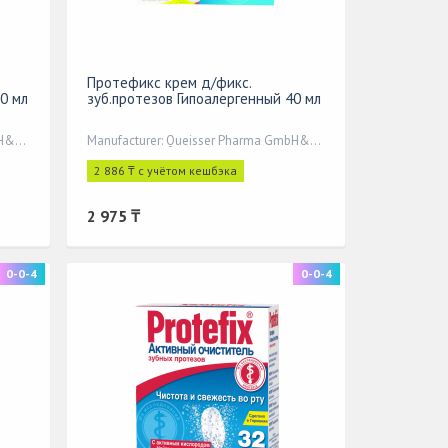
Протефикс крем д/фикс.
0 мл
зуб.протезов Гипоалергенный 40 мл
Manufacturer: Queisser Pharma GmbH&Co,
Manufacturer: Queisser Pharma GmbH&Co,
2 886 ₸ с учётом кешбэка
2 975 ₸
0-0-4
0-0-4