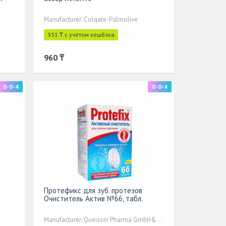
Manufacturer: Colgate-Palmolive
931 ₸ с учётом кешбэка
960 ₸
0-0-4
0-0-4
Протефикс для зуб. протезов
Очиститель Актив №66, табл.
Manufacturer: Queisser Pharma GmbH&Co,