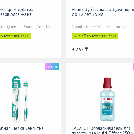
кс крем д/фикс.
Elmex Зубная паста Джуниор о
тезов Алоэ 40 мл
до 12 лет 75 мл
Manufacturer: Queisser Pharma GmbH&Co,
Manufacturer: Colgate-Palmolive
с учётом кешбэка
3 157 ₸ с учётом кешбэка
3 255 ₸
0-0-4
убная щетка Сенситив
LACALUT Ополаскиватель для
полости рта Multi-Effect 250 м