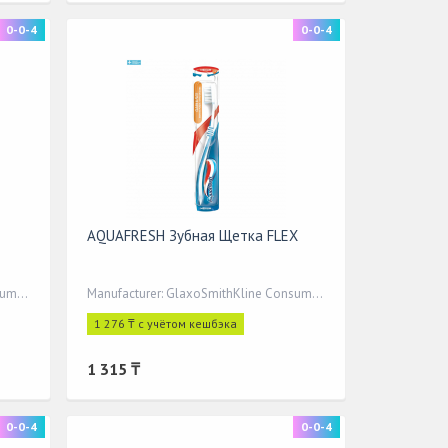
0-0-4
0-0-4
AQUAFRESH Зубная Щетка FLEX
Manufacturer: GlaxoSmithKline Consumer Healthcare
Manufacturer: GlaxoSmithKline Consumer Healthcare
1 276 ₸ с учётом кешбэка
1 315 ₸
0-0-4
0-0-4