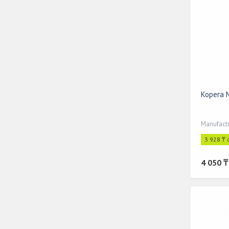
Корега 
3 928 ₸ 
4 050 ₸