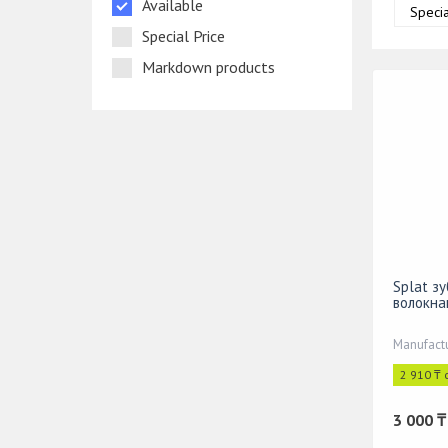
Available
Specia
Special Price
Markdown products
Splat з
волокна
Manufactu
2 910 ₸ 
3 000 ₸