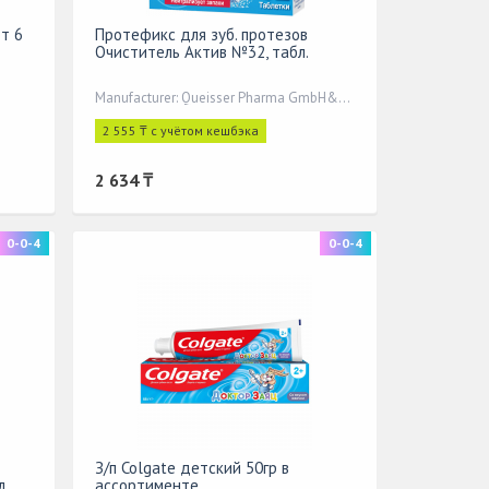
т 6
Протефикс для зуб. протезов
Очиститель Актив №32, табл.
Manufacturer: Queisser Pharma GmbH&Co,
2 555 ₸ с учётом кешбэка
2 634 ₸
0-0-4
0-0-4
З/п Colgate детский 50гр в
л
ассортименте