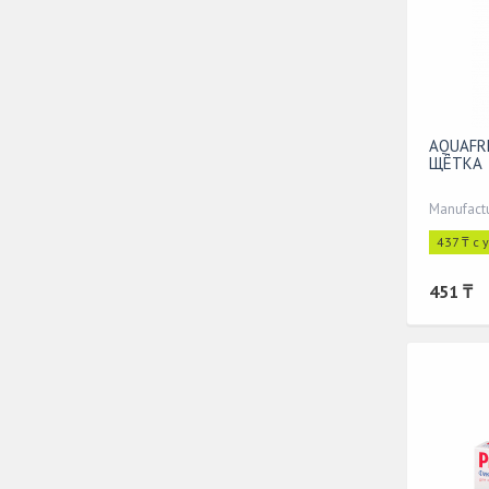
AQUAFR
ЩЁТКА
437 ₸ с 
451 ₸