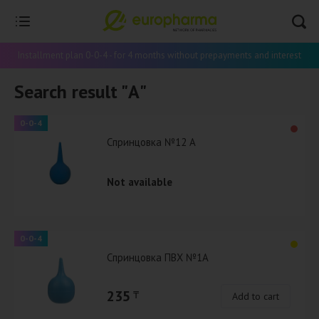
Installment plan 0-0-4 - for 4 months without prepayments and interest
Search result "А"
0-0-4
Спринцовка №12 А
Not available
0-0-4
Спринцовка ПВХ №1А
235
₸
Add to cart