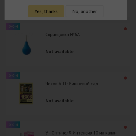
Not available
Yes, thanks
No, another
0-0-4
Спринцовка №6А
Not available
0-0-4
Чехов А. П.: Вишневый сад
Not available
0-0-4
У - Оптинол® Интенсив 10 мл капли