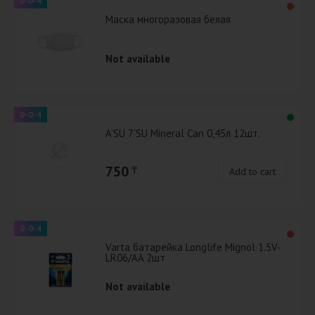
0-0-4
Маска многоразовая белая
Not available
0-0-4
A’SU 7’SU Mineral Can 0,45л 12шт.
750
₸
Add to cart
0-0-4
Varta батарейка Longlife Mignol 1.5V-
LR06/AA 2шт
Not available