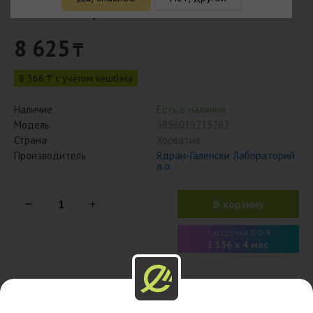
Оптинол 0,4% 10 мл капли глазные
8 625
₸
8 366 ₸ с учётом кешбэка
Наличие
Есть в наличии
Модель
3856013215262
Страна
Хорватия
Производитель
Ядран-Галенски Лабораторий
а.о.
В корзину
Рассрочка 0-0-4
2 156 x 4 мес.
Описание