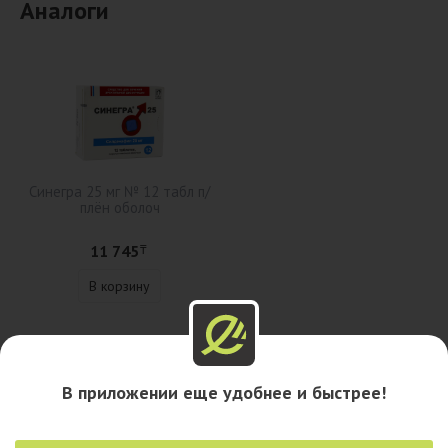
Аналоги
Синегра 25 мг № 12 табл п/
плён оболоч
11 745
₸
В корзину
Описание
В приложении еще удобнее и быстрее!
Наличие в аптеках