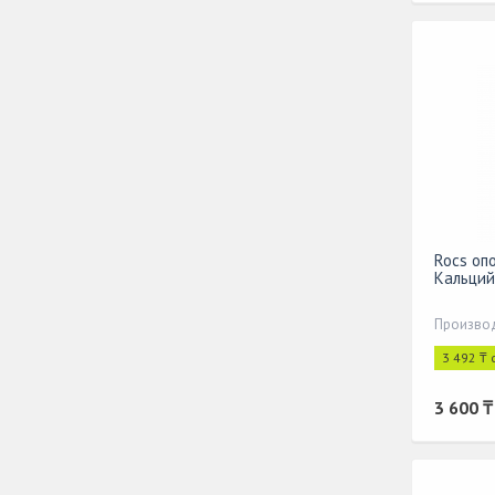
Rocs оп
Кальций
Производ
3 492 ₸ 
3 600 ₸