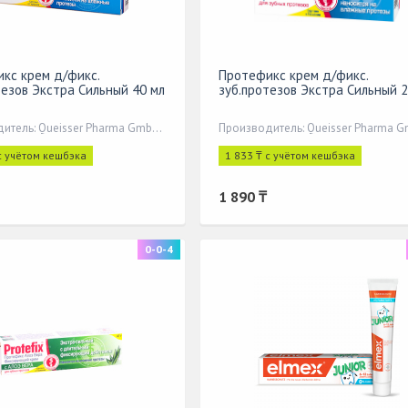
кс крем д/фикс.
Протефикс крем д/фикс.
тезов Экстра Сильный 40 мл
зуб.протезов Экстра Сильный 2
Производитель: Queisser Pharma GmbH&Co,
с учётом кешбэка
1 833 ₸ с учётом кешбэка
1 890 ₸
0-0-4