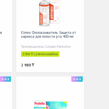
ив
Elmex Ополаскиватель Защита от
кариеса для полости рта 400 мл
Производитель: Colgate-Palmolive
2 891 ₸ с учётом кешбэка
2 980 ₸
0-0-4
0-0-4