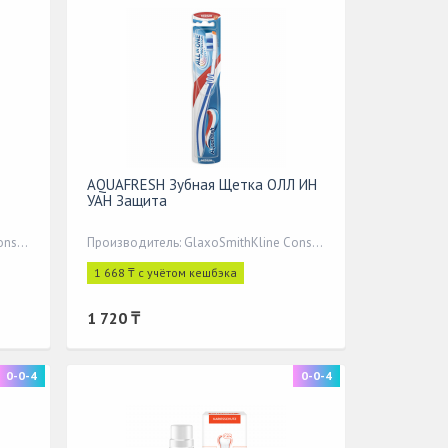
AQUAFRESH Зубная Щетка ОЛЛ ИН
УАН Защита
Производитель: GlaxoSmithKline Consumer Healthcare
Производитель: GlaxoSmithKline Consumer Healthcare
1 668 ₸ с учётом кешбэка
1 720 ₸
0-0-4
0-0-4