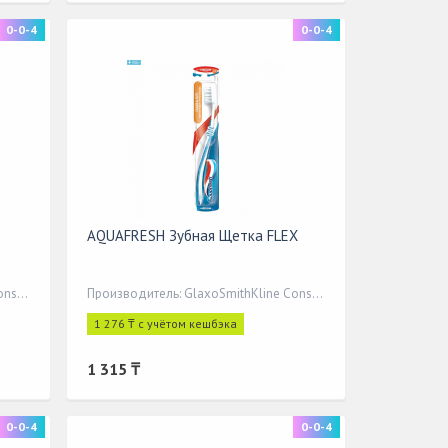
0-0-4
0-0-4
AQUAFRESH Зубная Щетка FLEX
Производитель: GlaxoSmithKline Consumer Healthcare
Производитель: GlaxoSmithKline Consumer Healthcare
1 276 ₸ с учётом кешбэка
1 315 ₸
0-0-4
0-0-4