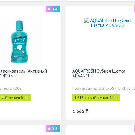
0-0-4
оласкиватель "Активный
AQUAFRESH Зубная Щетка
" 400 мл
ADVANCE
итель: ROCS
с учётом кешбэка
1 615 ₸ с учётом кешбэка
1 665 ₸
0-0-4