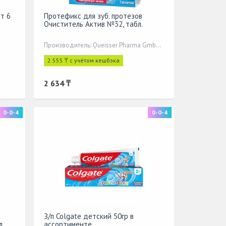
т 6
Протефикс для зуб. протезов
Очиститель Актив №32, табл.
Производитель: Queisser Pharma GmbH&Co,
2 555 ₸ с учётом кешбэка
2 634 ₸
0-0-4
0-0-4
З/п Colgate детский 50гр в
л
ассортименте