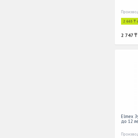
Производ
2 665 ₸ 
2 747 ₸
Elmex З
до 12 л
Производ