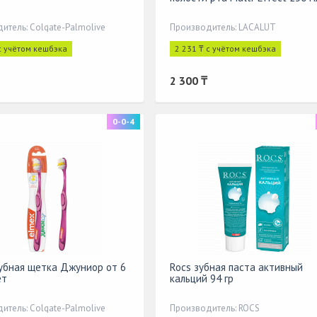
итель: Colgate-Palmolive
Производитель: LACALUT
с учётом кешбэка
2 231 ₸ с учётом кешбэка
2 300 ₸
0-0-4
убная щетка Джуниор от 6
Rocs зубная паста активный
ет
кальций 94 гр
итель: Colgate-Palmolive
Производитель: ROCS