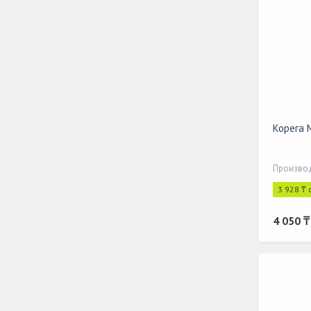
Корега 
3 928 ₸ 
4 050 ₸