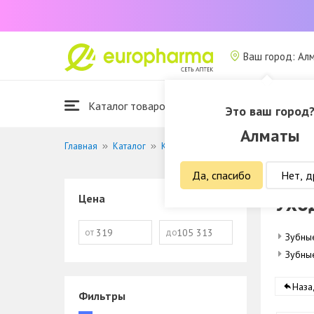
Ваш город: Ал
Каталог товаров
Это ваш город
Алматы
Главная
Каталог
Красота и гигиена
Уход за полост
Да, спасибо
Нет, д
Ухо
Цена
от
до
Зубны
Зубны
Наза
Фильтры