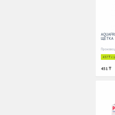
AQUAFR
ЩЁТКА
437 ₸ с 
451 ₸