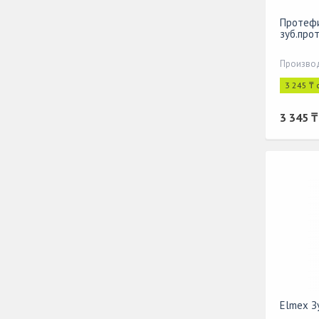
Протефи
зуб.про
3 245 ₸ 
3 345 ₸
Elmex З