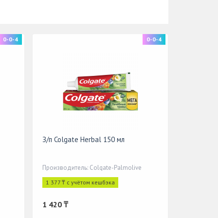
0-0-4
0-0-4
З/п Colgate Herbal 150 мл
Производитель: Colgate-Palmolive
1 377 ₸ с учётом кешбэка
1 420 ₸