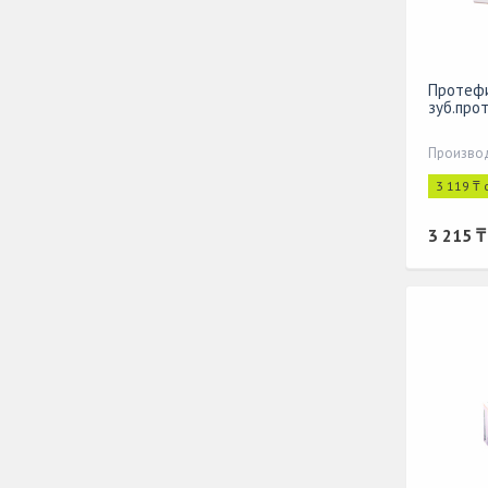
Протефи
зуб.про
3 119 ₸ 
3 215 ₸