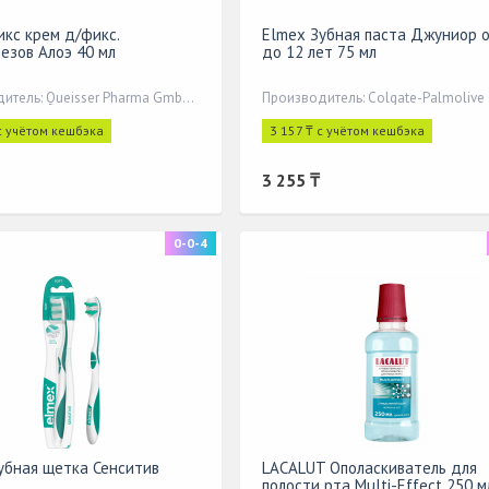
кс крем д/фикс.
Elmex Зубная паста Джуниор о
тезов Алоэ 40 мл
до 12 лет 75 мл
Производитель: Queisser Pharma GmbH&Co,
Производитель: Colgate-Palmolive
с учётом кешбэка
3 157 ₸ с учётом кешбэка
3 255 ₸
0-0-4
убная щетка Сенситив
LACALUT Ополаскиватель для
полости рта Multi-Effect 250 м