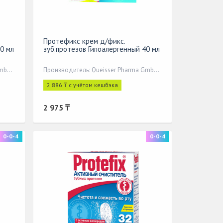
Протефикс крем д/фикс.
0 мл
зуб.протезов Гипоалергенный 40 мл
Производитель: Queisser Pharma GmbH&Co,
Производитель: Queisser Pharma GmbH&Co,
2 886 ₸ с учётом кешбэка
2 975 ₸
0-0-4
0-0-4