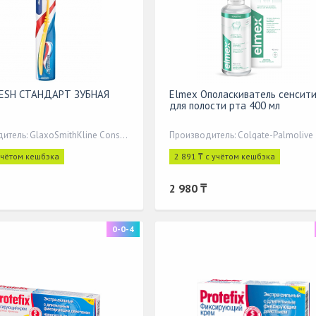
ESH СТАНДАРТ ЗУБНАЯ
Elmex Ополаскиватель сенсит
для полости рта 400 мл
Производитель: GlaxoSmithKline Consumer Healthcare
Производитель: Colgate-Palmolive
учётом кешбэка
2 891 ₸ с учётом кешбэка
2 980 ₸
0-0-4