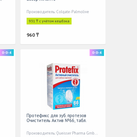
Производитель: Colgate-Palmolive
931 ₸ с учётом кешбэка
960 ₸
0-0-4
0-0-4
Протефикс для зуб. протезов
Очиститель Актив №66, табл.
Производитель: Queisser Pharma GmbH&Co,