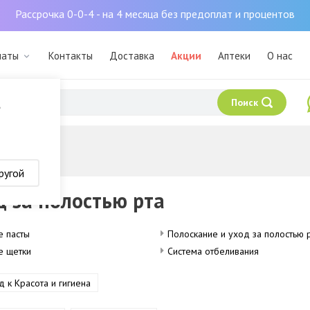
Рассрочка 0-0-4 - на 4 месяца без предоплат и процентов
маты
Контакты
Доставка
Акции
Аптеки
О нас
Поиск
?
ью рта
ругой
д за полостью рта
е пасты
Полоскание и уход за полостью 
е щетки
Система отбеливания
д к Красота и гигиена