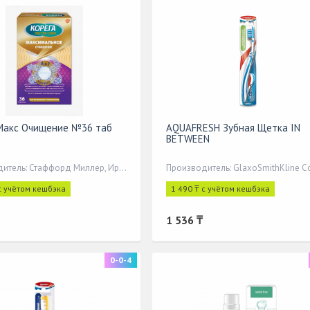
Макс Очищение №36 таб
AQUAFRESH Зубная Щетка IN
BETWEEN
Производитель: Стаффорд Миллер, Ирландия
с учётом кешбэка
1 490 ₸ с учётом кешбэка
1 536 ₸
0-0-4