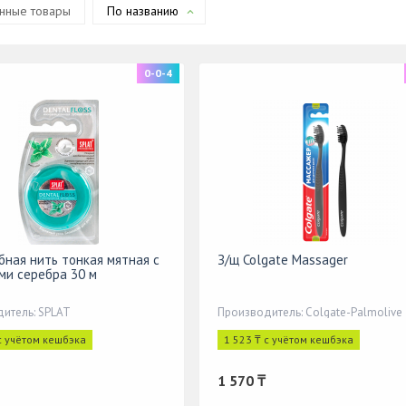
нные товары
По названию
0-0-4
убная нить тонкая мятная с
З/щ Colgate Massager
ми серебра 30 м
итель: SPLAT
Производитель: Colgate-Palmolive
с учётом кешбэка
1 523 ₸ с учётом кешбэка
1 570 ₸