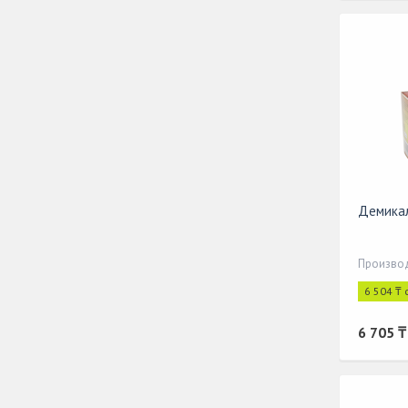
Демика
6 504 ₸ 
6 705 ₸