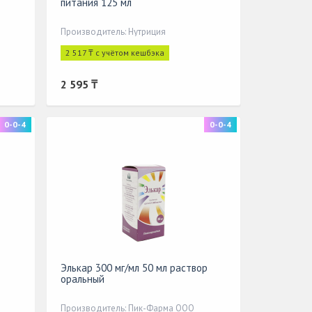
питания 125 мл
Производитель: Нутриция
2 517 ₸ с учётом кешбэка
2 595 ₸
0-0-4
0-0-4
Элькар 300 мг/мл 50 мл раствор
оральный
Производитель: Пик-Фарма ООО