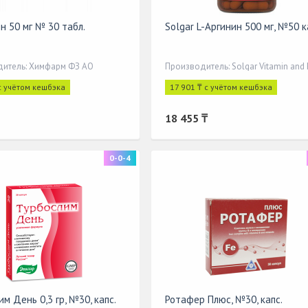
н 50 мг № 30 табл.
Solgar L-Аргинин 500 мг, №50 к
итель: Химфарм ФЗ АО
Производитель: Solgar Vitamin and 
с учётом кешбэка
17 901 ₸ с учётом кешбэка
18 455 ₸
0-0-4
м День 0,3 гр, №30, капс.
Ротафер Плюс, №30, капс.