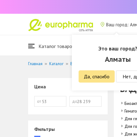
Ваш город: Ал
Каталог товаров
Это ваш город
Алматы
Главная
Каталог
Витамины и БАДы
БАДы
Да, спасибо
Нет, д
БА
Цена
от
до
Биоак
Гемато
Для гл
Для г
Фильтры
Для ж