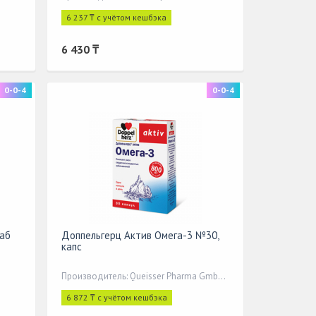
6 237 ₸ с учётом кешбэка
6 430 ₸
0-0-4
0-0-4
таб
Доппельгерц Актив Омега-3 №30,
капс
Производитель: Queisser Pharma GmbH&Co,
6 872 ₸ с учётом кешбэка