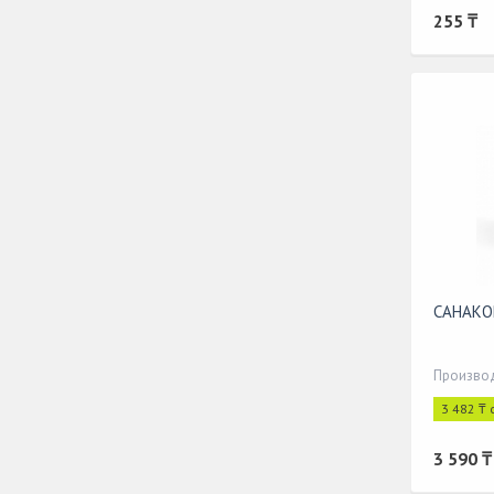
255 ₸
САНАКО
Производ
3 482 ₸ 
3 590 ₸