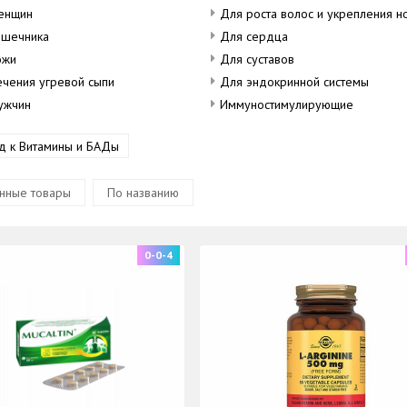
енщин
Для роста волос и укрепления н
ишечника
Для сердца
ожи
Для суставов
ечения угревой сыпи
Для эндокринной системы
ужчин
Иммуностимулирующие
д к Витамины и БАДы
нные товары
По названию
0-0-4