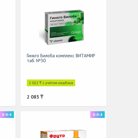
Гинкго Билоба комплекс ВИТАМИР
таб. №30
2 022 ₸ с учётом кешбэка
2 085 ₸
0-0-4
0-0-4