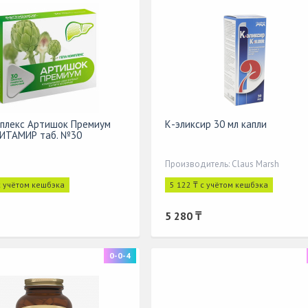
мплекс Артишок Премиум
К-эликсир 30 мл капли
ВИТАМИР таб. №30
Производитель: Claus Marsh
с учётом кешбэка
5 122 ₸ с учётом кешбэка
5 280 ₸
0-0-4