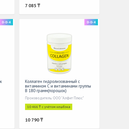
7 085 ₸
0-0-4
0-0-4
к
Коллаген гидролизованный с
витамином С и витаминами группы
В 180 грамм(порошок)
Производитель: ООО "Алфит Плюс"
10 466 ₸ с учётом кешбэка
10 790 ₸