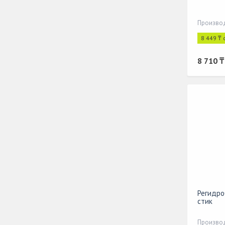
Производ
8 449 ₸ 
8 710 ₸
Регидро
стик