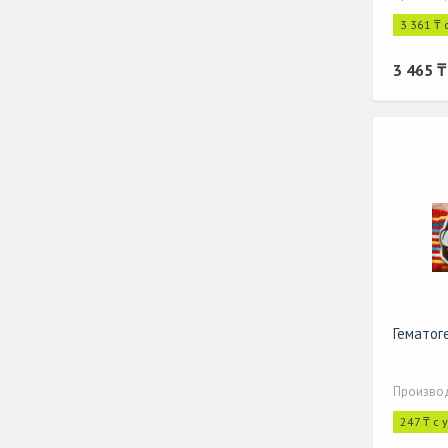
3 361 ₸ 
3 465 ₸
Гематог
Производ
247 ₸ с 