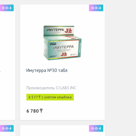
0-0-4
0-0-4
.
Имутерра №30 табл
Производитель: CJ LABS INC
6 577 ₸ с учётом кешбэка
6 780 ₸
0-0-4
0-0-4