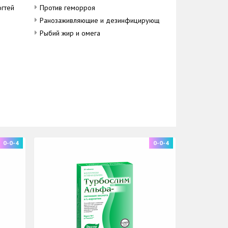
огтей
Против геморроя
Ранозаживляющие и дезинфицирующие средства
Рыбий жир и омега
0-0-4
0-0-4