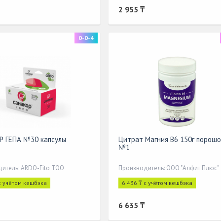
2 955 ₸
0-0-4
Р ГЕПА №30 капсулы
Цитрат Магния В6 150г порошо
№1
итель: ARDO-Fito ТОО
Производитель: ООО "Алфит Плюс"
с учётом кешбэка
6 436 ₸ с учётом кешбэка
6 635 ₸