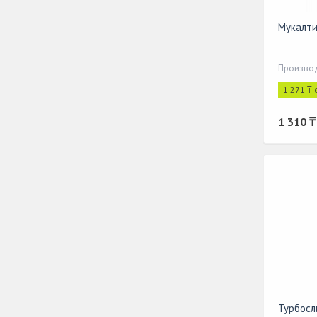
Мукалти
Производ
1 271 ₸ 
1 310 ₸
Турбосли