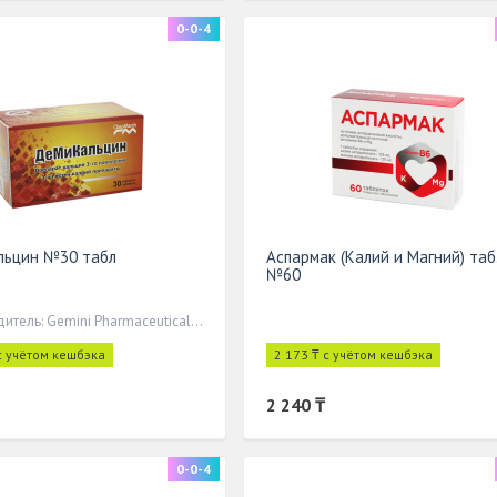
0-0-4
льцин №30 табл
Аспармак (Калий и Магний) таб
№60
Производитель: Gemini Pharmaceuticals In
с учётом кешбэка
2 173 ₸ с учётом кешбэка
2 240 ₸
0-0-4