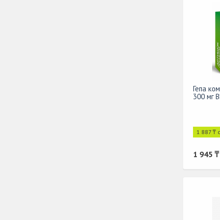
Гепа ко
300 мг 
1 887 ₸ 
1 945 ₸