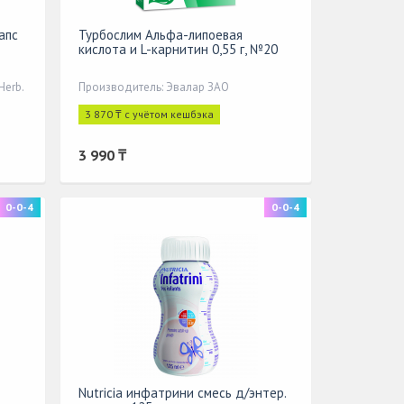
апс
Турбослим Альфа-липоевая
кислота и L-карнитин 0,55 г, №20
Herb.
Производитель: Эвалар ЗАО
3 870 ₸ с учётом кешбэка
3 990 ₸
0-0-4
0-0-4
Nutricia инфатрини смесь д/энтер.