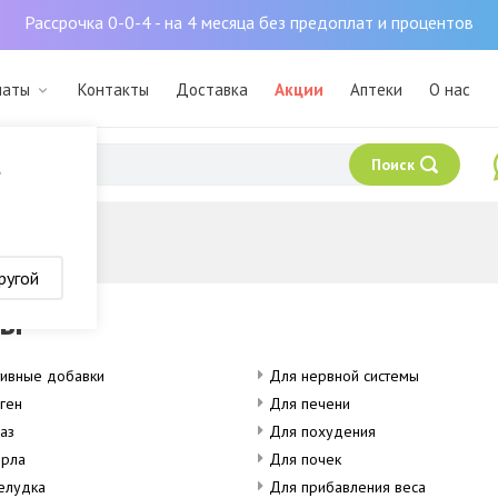
Рассрочка 0-0-4 - на 4 месяца без предоплат и процентов
маты
Контакты
Доставка
Акции
Аптеки
О нас
Поиск
?
ругой
Ды
тивные добавки
Для нервной системы
ген
Для печени
аз
Для похудения
орла
Для почек
елудка
Для прибавления веса