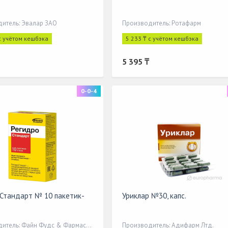
итель: Эвалар ЗАО
Производитель: Ротафарм
с учётом кешбэка
5 233 ₸ с учётом кешбэка
5 395 ₸
0-0-4
Стандарт № 10 пакетик-
Уриклар №30, капс.
Производитель: Файн Фудс & Фармасьютикалз Н.Т.М. С.п.А
Производитель: Адифарм Лтд.