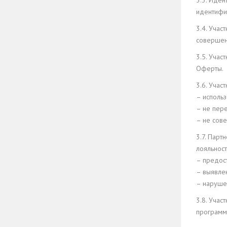
3.3. Иде
идентифи
3.4. Учас
совершен
3.5. Уча
Оферты.
3.6. Учас
– исполь
– не пере
– не сов
3.7. Парт
лояльност
– предос
– выявле
– наруше
3.8. Учас
программ