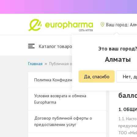
Ваш город: Ал
Каталог товаров
Это ваш город
Алматы
Главная
Публичная оферта о программе лояльности и и
Да, спасибо
Нет, д
Политика Конфиденциальности
Публи
балл
Условия возврата и обмена
Europharma
1. ОБЩ
Договор публичной оферты о
1.1. Нас
предоставлении услуг
предусма
ТОО «Mel