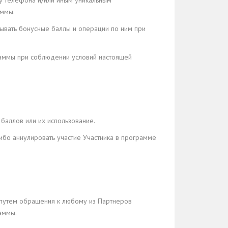
ру телефона и/или иным уникальным
аммы.
итывать бонусные баллы и операции по ним при
граммы при соблюдении условий настоящей
баллов или их использование.
либо аннулировать участие Участника в программе
и путем обращения к любому из Партнеров
аммы.