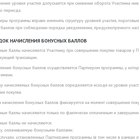
жение уровня участия допускается при снижении оборота Участника ни
го периода.
неры программы вправе изменять структуру уровней участия, пороговы
 баллов при соблюдении порядка уведомления, предусмотренного на
ЯДОК НАЧИСЛЕНИЯ БОНУСНЫХ БАЛЛОВ
усные баллы начисляются Участнику при совершении покупки товаров у
вующей транзакции.
исление бонусных баллов осуществляется Партнером программы, у котор
 имени.
ер начисляемых бонусных баллов определяется исходя из уровня участ
ия покупки.
вка начисления бонусных баллов фиксируется на момент совершения пок
усные баллы начисляются только по фактически оплаченным и завершенн
сные баллы не начисляются:
му, оплачиваемую бонусными баллами;
случаях, установленных Партнерами программы (в том числе в рамках о