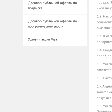
продаж П
Договор публичной оферты по
подписке
иное не 
1.2. Наст
Договор публичной оферты по
совместн
программе лояльности
оказания 
1.3. В ча
Условия акции Visa
приорите
1.4. Кажд
перед по
1.5. Уча
ответств
1.6. Наст
1.7. Акц
телефона
покупки с
1.8. Учас
Партнеро