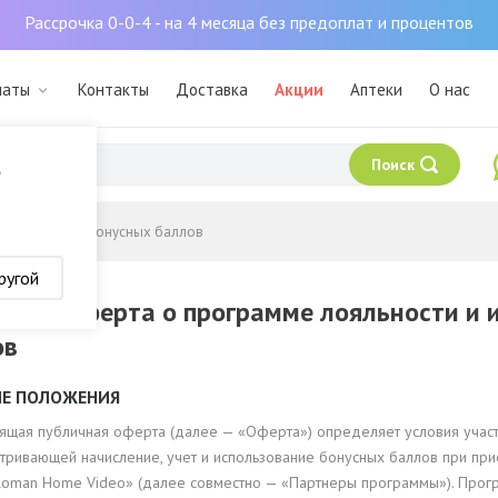
Рассрочка 0-0-4 - на 4 месяца без предоплат и процентов
маты
Контакты
Доставка
Акции
Аптеки
О нас
Поиск
?
спользовании бонусных баллов
ругой
чная оферта о программе лояльности и 
ов
ИЕ ПОЛОЖЕНИЯ
тоящая публичная оферта (далее — «Оферта») определяет условия участ
тривающей начисление, учет и использование бонусных баллов при пр
oman Home Video» (далее совместно — «Партнеры программы»). Програ