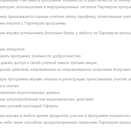
нтификация Участника в программе лояльности осуществляется по номе
каторам, используемым в информационных системах Партнеров прогр
тнику присваивается единая учетная запись (профиль), позволяющая уч
ии покупок у Партнеров программы.
стник вправе использовать бонусные баллы у любого из Партнеров про
тник обязуется:
зовать программу лояльности добросовестно;
давать доступ к своей учетной записи третьим лицам;
ершать действий, направленных на неправомерное получение бонусных 
неры программы вправе отказать в регистрации, приостановить участие 
и в случае:
тавления недостоверных данных;
ния злоупотреблений или мошеннических действий;
ния условий настоящей Оферты.
тник вправе в любое время прекратить участие в программе лояльност
ы либо иным способом, предусмотренным сервисами Партнеров прогр