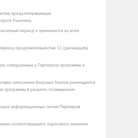
частия, предусматривающая
орота Участника.
 расчетный период и применяется ко всем
 период продолжительностью 12 (двенадцать)
упок, совершенных у Партнеров программы в
 ставки начисления бонусных баллов размещаются
ов программы в разделе, посвященном
данных информационных систем Партнеров
тником соответствующего порогового значения