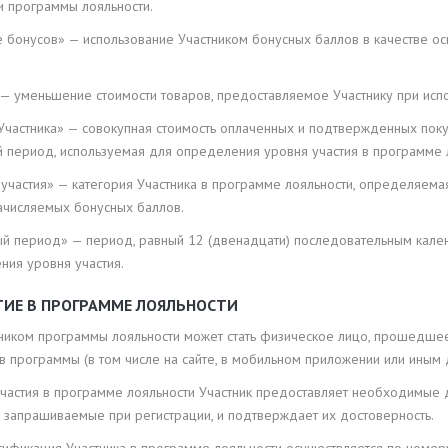
и программы лояльности.
е бонусов» — использование Участником бонусных баллов в качестве о
 — уменьшение стоимости товаров, предоставляемое Участнику при исп
Участника» — совокупная стоимость оплаченных и подтвержденных поку
й период, используемая для определения уровня участия в программе 
участия» — категория Участника в программе лояльности, определяема
ачисляемых бонусных баллов.
ый период» — период, равный 12 (двенадцати) последовательным кале
ния уровня участия.
СТИЕ В ПРОГРАММЕ ЛОЯЛЬНОСТИ
стником программы лояльности может стать физическое лицо, прошедш
в программы (в том числе на сайте, в мобильном приложении или иным 
 участия в программе лояльности Участник предоставляет необходимые
, запрашиваемые при регистрации, и подтверждает их достоверность.