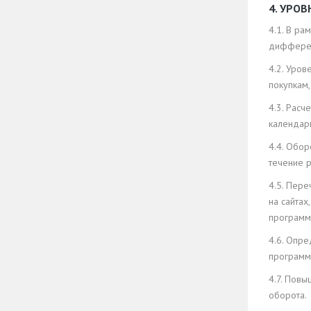
4. УРО
4.1. В ра
дифферен
4.2. Уров
покупкам
4.3. Рас
календар
4.4. Обо
течение 
4.5. Пер
на сайта
программ
4.6. Опр
программ
4.7. Пов
оборота.