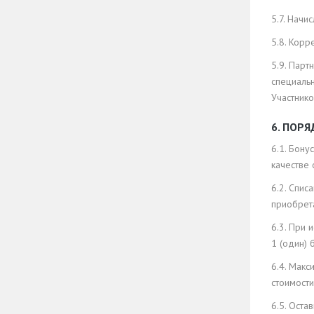
5.7. Нач
5.8. Корр
5.9. Пар
специаль
Участнико
6. ПОР
6.1. Бон
качестве 
6.2. Спи
приобрет
6.3. При
1 (один) 
6.4. Макс
стоимост
6.5. Оста