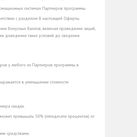
формационных системах Партнеров программы.
тветствии с разделом 8 настоящей Оферты.
ения бонусных баллов, включая проведение акций,
ии доведения таких условий до сведения
аров у любого из Партнеров программы в
 выражается в уменьшении стоимости
змера скидки.
е может превышать 50% (пятидесяти процентов) от
ыми средствами.