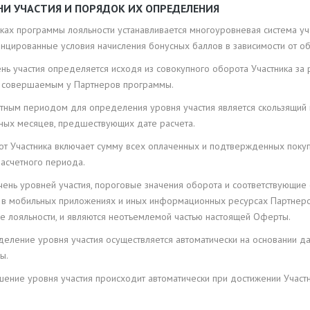
ВНИ УЧАСТИЯ И ПОРЯДОК ИХ ОПРЕДЕЛЕНИЯ
мках программы лояльности устанавливается многоуровневая система у
цированные условия начисления бонусных баллов в зависимости от об
ень участия определяется исходя из совокупного оборота Участника за
, совершаемым у Партнеров программы.
четным периодом для определения уровня участия является скользящий
ных месяцев, предшествующих дате расчета.
рот Участника включает сумму всех оплаченных и подтвержденных пок
расчетного периода.
ечень уровней участия, пороговые значения оборота и соответствующие
х, в мобильных приложениях и иных информационных ресурсах Партнер
е лояльности, и являются неотъемлемой частью настоящей Оферты.
еделение уровня участия осуществляется автоматически на основании 
ы.
ышение уровня участия происходит автоматически при достижении Учас