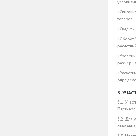
условиям
«Списани
товаров.
«Скидка»
«Оборот 
расчетны
«Уровень 
размер н
«Расчетн
определе
3. УЧА
3.1. Уча
Партнеро
3.2. Для
сведения