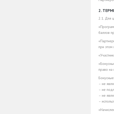
2. ТЕР
2.1. Для
«Программ
баллов п
«Партнер
при этом 
«Участни
«Бонусны
право на
Бонусные
– не явл
– не под
– не явл
– использ
«Начисле