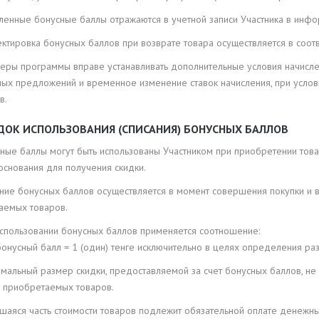
исленные бонусные баллы отражаются в учетной записи Участника в ин
ектировка бонусных баллов при возврате товара осуществляется в соо
тнеры программы вправе устанавливать дополнительные условия начисл
ных предложений и временное изменение ставок начисления, при услов
в.
ЯДОК ИСПОЛЬЗОВАНИЯ (СПИСАНИЯ) БОНУСНЫХ БАЛЛОВ
усные баллы могут быть использованы Участником при приобретении тов
основания для получения скидки.
сание бонусных баллов осуществляется в момент совершения покупки и
аемых товаров.
 использовании бонусных баллов применяется соотношение:
бонусный балл = 1 (один) тенге исключительно в целях определения ра
имальный размер скидки, предоставляемой за счет бонусных баллов, н
и приобретаемых товаров.
вшаяся часть стоимости товаров подлежит обязательной оплате денежн