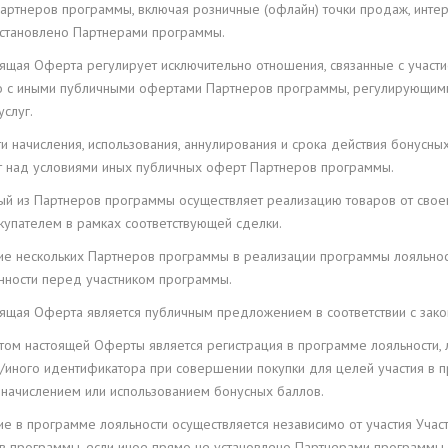
артнеров программы, включая розничные (офлайн) точки продаж, интер
установлено Партнерами программы.
оящая Оферта регулирует исключительно отношения, связанные с участ
о с иными публичными офертами Партнеров программы, регулирующими
услуг.
сти начисления, использования, аннулирования и срока действия бону
т над условиями иных публичных оферт Партнеров программы.
ый из Партнеров программы осуществляет реализацию товаров от своег
купателем в рамках соответствующей сделки.
стие нескольких Партнеров программы в реализации программы лояльно
енности перед участником программы.
оящая Оферта является публичным предложением в соответствии с зако
ептом настоящей Оферты является регистрация в программе лояльности
/иного идентификатора при совершении покупки для целей участия в 
 начислением или использованием бонусных баллов.
тие в программе лояльности осуществляется независимо от участия Учас
в программы, если иное прямо не установлено Партнерами программы.