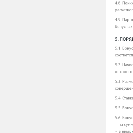
4.8. Пони
расчетно
4.9. Парт
бонусных
5. ПОР
5.1. Бон
соответст
5.2. Нач
от своего
5.3. Разм
совершен
5.4. Ста
5.5. Бон
5.6. Бону
– на сум
– в иных 