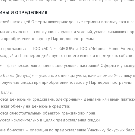
МИНЫ И ОПРЕДЕЛЕНИЯ
 целей настоящей Оферты нижеприведенные термины используются в с
а лояльности» — совокупность правил и условий, устанавливающих пор
ри приобретении товаров у Партнеров программы.
ы программы» — ТОО «AK NIET GROUP» и ТОО «Meloman Home Video», 
каждый из Партнеров действует от своего имени и в пределах собстве
к» — физическое лицо, принявшее условия настоящей Оферты и участв
е баллы (Бонусы)» — условные единицы учета, начисляемые Участнику 
 получение скидки при приобретении товаров у Партнеров программы.
 баллы:
яются денежными средствами, электронными деньгами или иным платеж
лежат обмену на денежные средства;
яются самостоятельным объектом гражданских прав;
уются исключительно в целях предоставления скидки.
ние бонусов» — операция по предоставлению Участнику бонусных балло