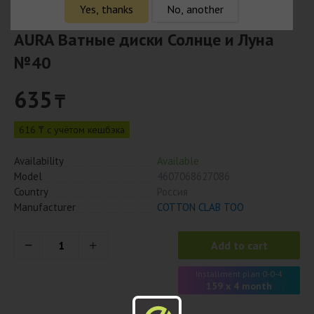
Yes, thanks
No, another
AURA Ватные диски Солнце и Луна
№40
635
₸
616 ₸ с учётом кешбэка
Availability
Available
Model
4607068627086
Country
Россия
Manufacturer
COTTON CLAB ТОО
Add to cart
Installment plan 0-0-4
159 x 4 month