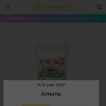
Installment plan 0-0-4 - for 4 months without prepayments and interest
Is it your city?
Алматы