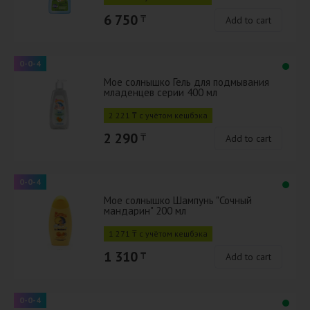
6 750
₸
Add to cart
0-0-4
Мое солнышко Гель для подмывания
младенцев серии 400 мл
2 221 ₸ с учётом кешбэка
2 290
₸
Add to cart
0-0-4
Мое солнышко Шампунь "Сочный
мандарин" 200 мл
1 271 ₸ с учётом кешбэка
1 310
₸
Add to cart
0-0-4