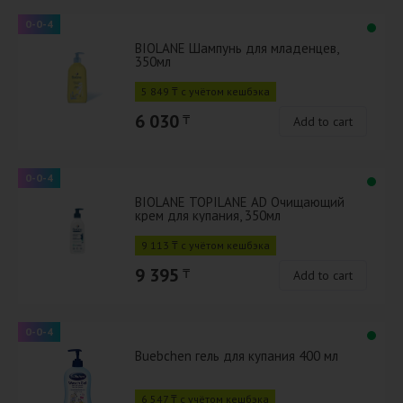
0-0-4
BIOLANE Шампунь для младенцев,
350мл
5 849 ₸ с учётом кешбэка
6 030
₸
Add to cart
0-0-4
BIOLANE TOPILANE AD Очищающий
крем для купания, 350мл
9 113 ₸ с учётом кешбэка
9 395
₸
Add to cart
0-0-4
Buebchen гель для купания 400 мл
6 547 ₸ с учётом кешбэка