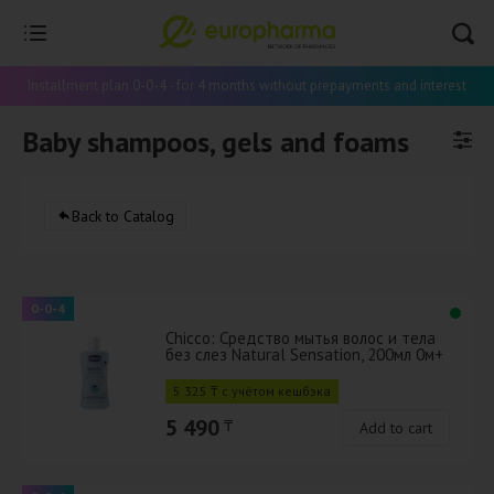
Installment plan 0-0-4 - for 4 months without prepayments and interest
Baby shampoos, gels and foams
Back to Catalog
0-0-4
Chicco: Средство мытья волос и тела
без слез Natural Sensation, 200мл 0м+
5 325 ₸ с учётом кешбэка
5 490
₸
Add to cart