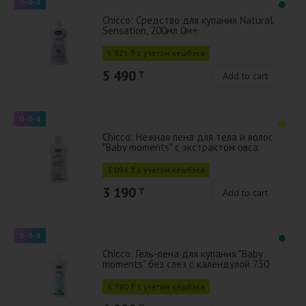
0-0-4
Chicco: Средство для купания Natural
Sensation, 200мл 0м+
5 325 ₸ с учётом кешбэка
5 490
₸
Add to cart
0-0-4
Chicco: Нежная пена для тела и волос
"Baby moments" с экстрактом овса
200мл
3 094 ₸ с учётом кешбэка
3 190
₸
Add to cart
0-0-4
Chicco: Гель-пена для купания "Baby
moments" без слез с календулой 750
мл 0м+
6 780 ₸ с учётом кешбэка