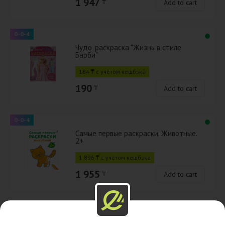
1 947
₸
Add to cart
0-0-4
Чудо-раскраска "Жизнь в стиле
Барби"
184 ₸ с учётом кешбэка
190
₸
Add to cart
0-0-4
Самые первые раскраски. Животные.
2+
1 896 ₸ с учётом кешбэка
1 955
₸
Add to cart
0-0-4
Пальчиковая раскраска. В деревне