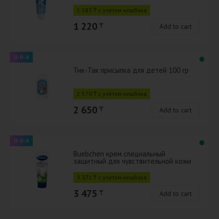
1 183 ₸ с учётом кешбэка
1 220
₸
Add to cart
0-0-4
Тик-Так присыпка для детей 100 гр
2 570 ₸ с учётом кешбэка
2 650
₸
Add to cart
0-0-4
Buebchen крем специальный
защитный для чувствительной кожи
детский 75 мл
3 371 ₸ с учётом кешбэка
3 475
₸
Add to cart