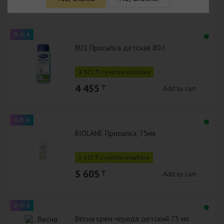
465
₸
Add to cart
0-0-4
BU1 Присыпка детская 80 г
4 321 ₸ с учётом кешбэка
4 455
₸
Add to cart
0-0-4
BIOLANE Присыпка, 75мл
5 437 ₸ с учётом кешбэка
5 605
₸
Add to cart
0-0-4
Весна крем череда детский 75 мл