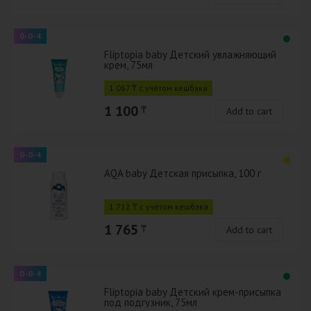
0-0-4
Fliptopia baby Детский увлажняющий
крем, 75мл
1 067 ₸ с учётом кешбэка
1 100
₸
Add to cart
0-0-4
AQA baby Детская присыпка, 100 г
1 712 ₸ с учётом кешбэка
1 765
₸
Add to cart
0-0-4
Fliptopia baby Детский крем-присыпка
под подгузник, 75мл