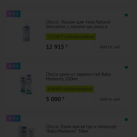
0-0-4
Chicco: Лосьон для тела Natural
Sensation, с маслом ши, риса и
сладкого миндаля 500мл
12 528 ₸ с учётом кешбэка
12 915
₸
Add to cart
0-0-4
Chicco крем от опрелостей Baby
Moments 100мл
4 850 ₸ с учётом кешбэка
5 000
₸
Add to cart
0-0-4
Chicco: Крем при ветре и непогоде
"Baby Moments" 50мл