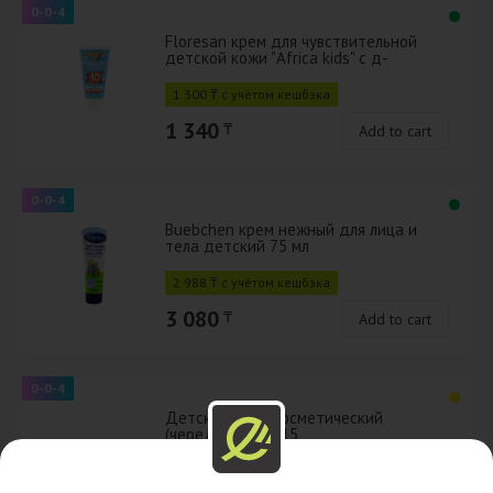
0-0-4
Floresan крем для чувствительной
детской кожи "Africa kids" с д-
пантенолом и ромашкой SPF 45+ 200
мл
1 300 ₸ с учётом кешбэка
1 340
₸
Add to cart
0-0-4
Buebchen крем нежный для лица и
тела детский 75 мл
2 988 ₸ с учётом кешбэка
3 080
₸
Add to cart
0-0-4
Детский крем косметический
(череДа) 270гр*15
1 392 ₸ с учётом кешбэка