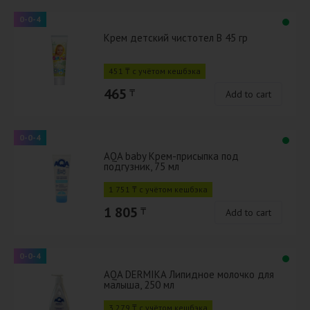
0-0-4
Крем детский чистотел В 45 гр
451 ₸ с учётом кешбэка
465
₸
Add to cart
0-0-4
AQA baby Крем-присыпка под
подгузник, 75 мл
1 751 ₸ с учётом кешбэка
1 805
₸
Add to cart
0-0-4
AQA DERMIKA Липидное молочко для
малыша, 250 мл
3 279 ₸ с учётом кешбэка