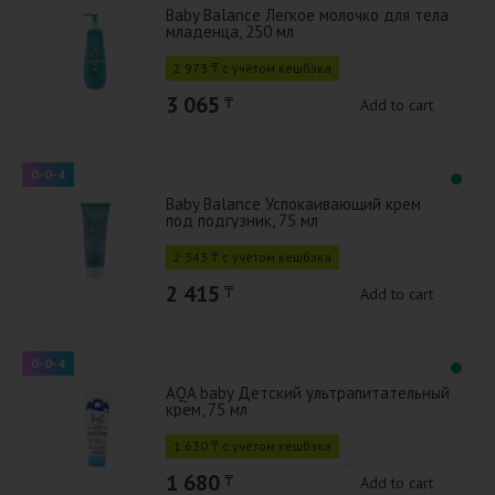
Baby Balance Легкое молочко для тела
младенца, 250 мл
2 973 ₸ с учётом кешбэка
3 065
₸
Add to cart
0-0-4
Baby Balance Успокаивающий крем
под подгузник, 75 мл
2 343 ₸ с учётом кешбэка
2 415
₸
Add to cart
0-0-4
AQA baby Детский ультрапитательный
крем, 75 мл
1 630 ₸ с учётом кешбэка
1 680
₸
Add to cart