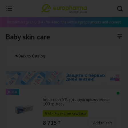
Installment plan 0-0-4 - for 4 months without prepayments and interest
Baby skin care
Back to Catalog
0-0-4
Бепантен 5% д/наруж применения
100 гр мазь
8 454 ₸ с учётом кешбэка
8 715
₸
Add to cart