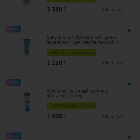
3 380
₸
Add to cart
0-0-4
Baby Balance Детский SOS крем с
пантенолом для чувствительной и
очень сухой кожи, 75 мл
1 212 ₸ с учётом кешбэка
1 250
₸
Add to cart
0-0-4
AQA baby Защитный крем под
подгузник, 75 мл
1 746 ₸ с учётом кешбэка
1 800
₸
Add to cart
0-0-4