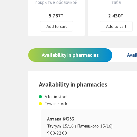
покрытые оболочкой
табл
5 787
2 430
₸
₸
Add to cart
Add to cart
Availability in pharmacies
Avail
Availability in pharmacies
A lot in stock
Few in stock
Аптека №333
Таугуль 15/16 ( Пятницкого 15/16)
9:00-22:00