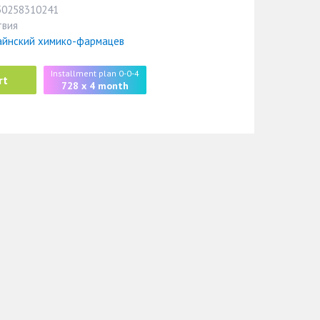
50258310241
твия
айнский химико-фармацев
Installment plan 0-0-4
rt
728 x 4 month