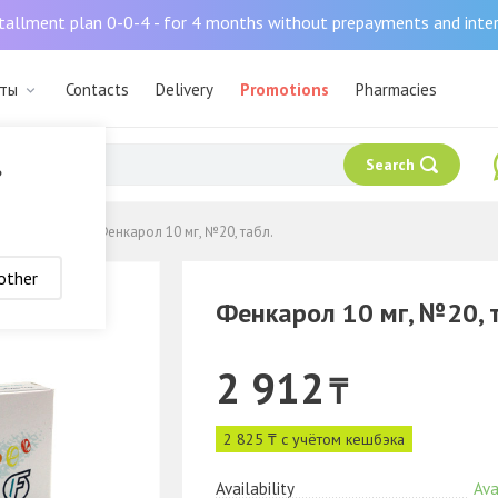
tallment plan 0-0-4 - for 4 months without prepayments and inte
аты
Contacts
Delivery
Promotions
Pharmacies
Search
?
от аллергии
Фенкарол 10 мг, №20, табл.
other
Фенкарол 10 мг, №20, 
2 912
₸
2 825 ₸ с учётом кешбэка
Availability
Ava