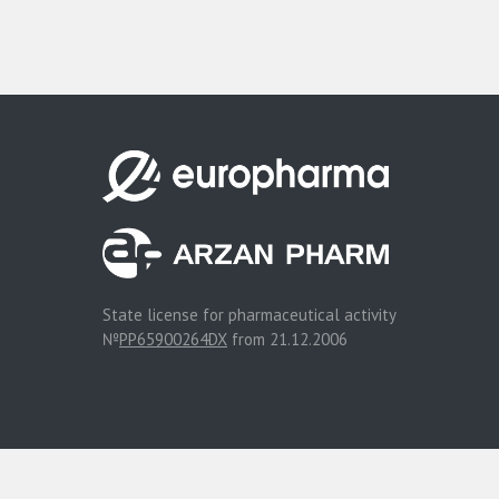
State license for pharmaceutical activity
№
PP65900264DX
from 21.12.2006