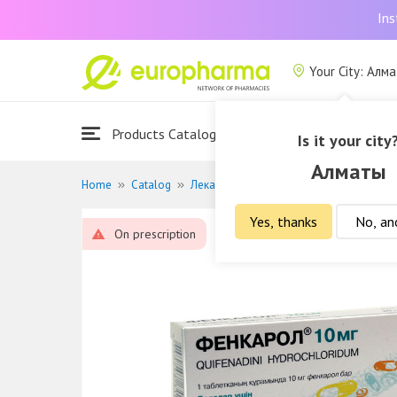
Ins
Your City: Алм
Products Catalogue
About Us
Is it your city
Алматы
Home
Catalog
Лекарственные средства
Средства 
Yes, thanks
No, an
On prescription