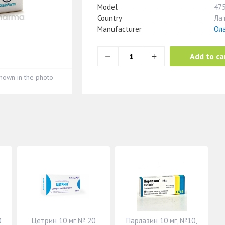
Model
47
Country
Ла
Manufacturer
Ол
Add to ca
hown in the photo
0
Цетрин 10 мг № 20
Парлазин 10 мг, №10,