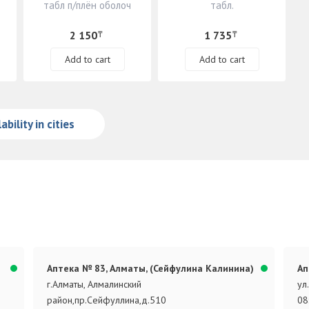
табл п/плён оболоч
табл.
2 150
1 735
₸
₸
Add to cart
Add to cart
ability in cities
Аптека № 83, Алматы, (Сейфулина Калинина)
Ап
г.Алматы, Алмалинский
ул
район,пр.Сейфуллина,д.510
08