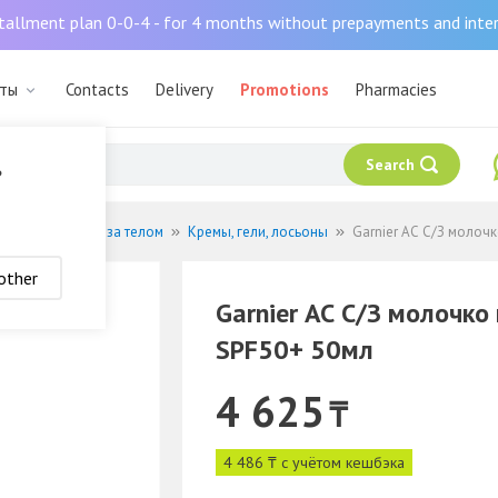
tallment plan 0-0-4 - for 4 months without prepayments and inte
аты
Contacts
Delivery
Promotions
Pharmacies
Search
?
Основной уход за телом
Кремы, гели, лосьоны
Garnier АС С/З молоч
other
Garnier АС С/З молочко
SPF50+ 50мл
4 625
₸
4 486 ₸ с учётом кешбэка