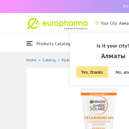
Ins
Your City: Алм
Products Catalogue
About Us
Is it your city
Алматы
Home
Catalog
Красота и гигиена
Уход за телом
Yes, thanks
No, an