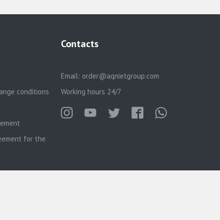
Contacts
Email:
order@aqnietgroup.com
ange conditions
Working hours 24/7
reement
eement for the
Русский
Қазақша
English