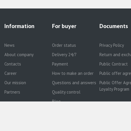
Information
For buyer
Documents
News
Order status
Privacy Policy
About company
Delivery 24/7
Return and exch
Contacts
Payment
Public Contract
Career
How to make an order
Public offer ag
Our mission
Questions and answers
Public Offer Agr
Loyalty Program
Partners
Quality control
Blog
Your City: Алматы