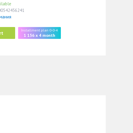
ilable
00542456241
рмания
Installment plan 0-0-4
rt
1 156 x 4 month