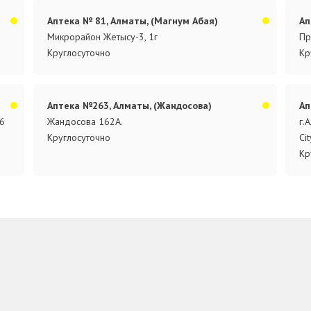
Аптека № 81, Алматы, (Магнум Абая)
Ап
Микрорайон Жетысу-3, 1г
Пр
Круглосуточно
Кр
Аптека №263, Алматы, (Жандосова)
Ап
6
Жандосова 162А.
г.
Круглосуточно
Ci
Кр