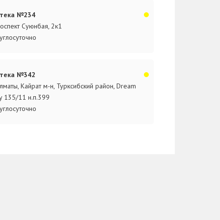
тека №234
оспект Суюнбая, 2к1
углосуточно
тека №342
Алматы, Кайрат м-н, Турксибский район, Dream
ty 135/11 н.п.399
углосуточно