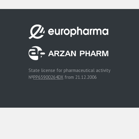
State license for pharmaceutical activity
№
PP65900264DX
from 21.12.2006
© Internet Pharmacy Europharma 2014 - 2026