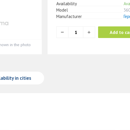
Availability
Ava
Model
36
Manufacturer
Ге
Add to ca
hown in the photo
ability in cities