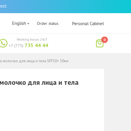
rest
English
Order status
Personal Cabinet
Working hours 24/7
0
735 44 44
+7 (775)
ко молочко для лица и тела SPF50+ 50мл
 молочко для лица и тела