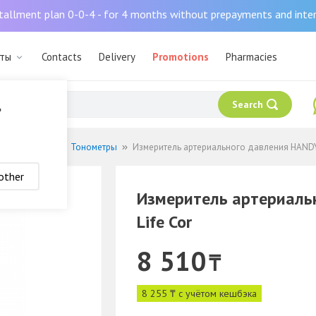
tallment plan 0-0-4 - for 4 months without prepayments and inte
аты
Contacts
Delivery
Promotions
Pharmacies
Search
?
кие приборы
Тонометры
Измеритель артериального давления HANDY-
other
Измеритель артериаль
Life Cor
8 510
₸
8 255 ₸ с учётом кешбэка