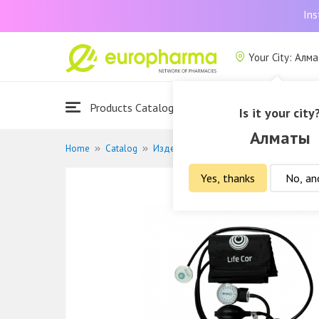
Ins
Your City: Алм
Products Catalogue
About Us
Is it your city
Алматы
Home
Catalog
Изделия мед. назначения
Медицинс
Yes, thanks
No, an