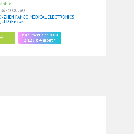
ilable
70691000280
ENZHEN PANGO MEDICAL ELECTRONICS
, LTD (Китай
Installment plan 0-0-4
rt
2 128 x 4 month