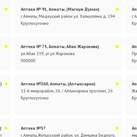
Аптека № 91, Алматы, (Магнум Думан)
Ап
г.Алматы, Медеуский район ул. Халиуллина д. 194
г.
Круглосуточно
Кр
Аптека № 75, Алматы, Абая Жарокова)
Ап
ул.Абая 139, уг.ул Жарокова
Пр
000000
Кр
)
Аптека №260, Алматы, (Алтынсарин)
Ап
11-й микрорайон, 26 / Алтынсарина проспект, 26
Жа
Круглосуточно
Кр
)
Аптека №57
Ап
т
г.Алматы,Жетысуский район, ул. Демьяна Бедного,
мк