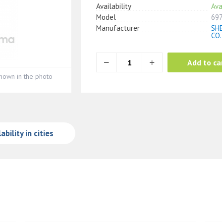
Availability
Ava
Model
69
Manufacturer
SH
CO.
Add to ca
hown in the photo
ability in cities