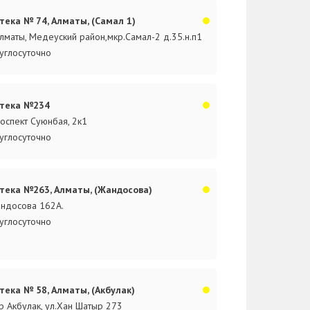
тека № 74, Алматы, (Самал 1)
Алматы, Медеуский район,мкр.Самал-2 д.35.н.п1
углосуточно
тека №234
оспект Суюнбая, 2к1
углосуточно
тека №263, Алматы, (Жандосова)
ндосова 162А.
углосуточно
тека № 58, Алматы, (Акбулак)
р Акбулак, ул.Хан Шатыр 273