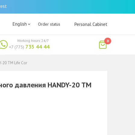
rest
English
Order status
Personal Cabinet
Working hours 24/7
0
735 44 44
+7 (775)
20 TM Life Cor
ного давления HANDY-20 TM