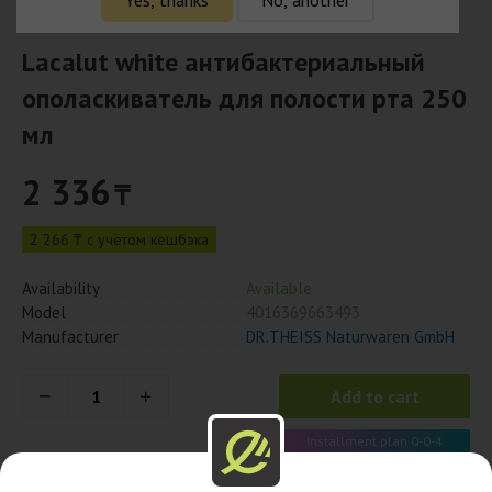
Lacalut white антибактериальный
ополаскиватель для полости рта 250
мл
2 336
₸
2 266 ₸ с учётом кешбэка
Availability
Available
Model
4016369663493
Manufacturer
DR.THEISS Naturwaren GmbH
Add to cart
Installment plan 0-0-4
584 x 4 month