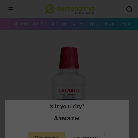
Installment plan 0-0-4 - for 4 months without prepayments and interest
Is it your city?
Алматы
Yes, thanks
No, another