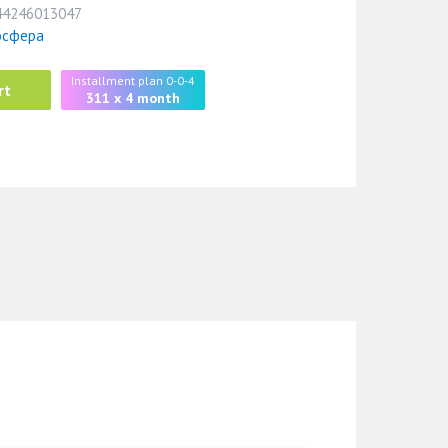
44246013047
осфера
Installment plan 0-0-4
rt
311 x 4 month