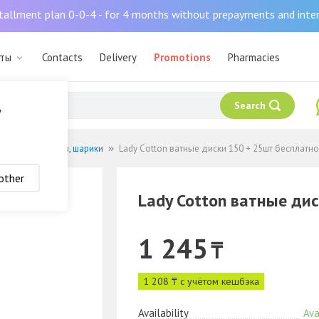
tallment plan 0-0-4 - for 4 months without prepayments and inte
аты
Contacts
Delivery
Promotions
Pharmacies
Search
?
 диски, палочки, шарики
Lady Cotton ватные диски 150 + 25шт бесплатно
other
Lady Cotton ватные ди
1 245
₸
1 208 ₸ с учётом кешбэка
Availability
Ava