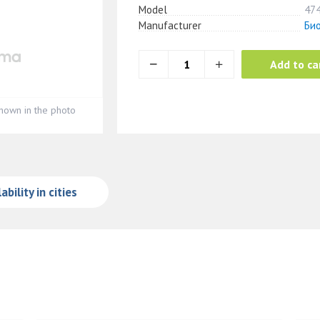
Model
47
Manufacturer
Би
Add to ca
hown in the photo
ability in cities