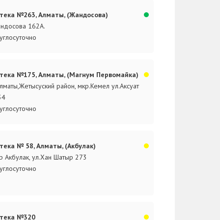
тека №263, Алматы, (Жандосова)
ндосова 162А.
углосуточно
тека №175, Алматы, (Магнум Первомайка)
Алматы,Жетысуский район, мкр.Кемел ул.Аксуат
34
углосуточно
тека № 58, Алматы, (Акбулак)
р Акбулак, ул.Хан Шатыр 273
углосуточно
тека №320