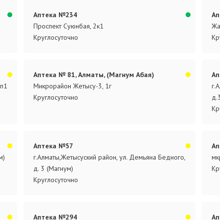
Аптека №234
Ап
Проспект Суюнбая, 2к1
Жа
Круглосуточно
Кр
Аптека № 81, Алматы, (Магнум Абая)
Ап
.п1
Микрорайон Жетысу-3, 1г
г.
Круглосуточно
д.
Кр
Аптека №57
Ап
м)
г.Алматы,Жетысуский район, ул. Демьяна Бедного,
мк
д. 3 (Магнум)
Кр
Круглосуточно
Аптека №294
Ап