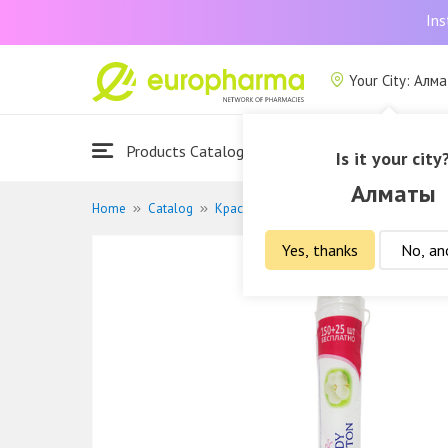
Ins
Your City: Алм
Products Catalogue
About Us
Is it your city
Алматы
Home
Catalog
Красота и гигиена
Гигиена
Ватные
Yes, thanks
No, an