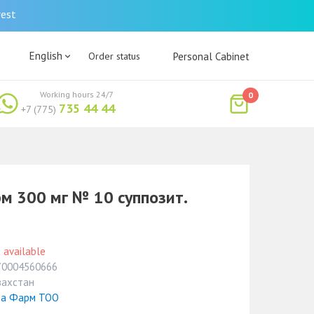
rest
English
Order status
Personal Cabinet
Working hours 24/7
0
735 44 44
+7 (775)
 300 мг № 10 суппозит.
 available
70004560666
захстан
ва Фарм ТОО