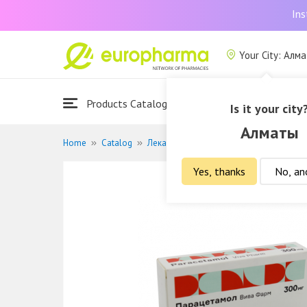
Ins
Your City: Алм
Products Catalogue
About Us
Is it your city
Алматы
Home
Catalog
Лекарственные средства
Жаропони
Yes, thanks
No, an