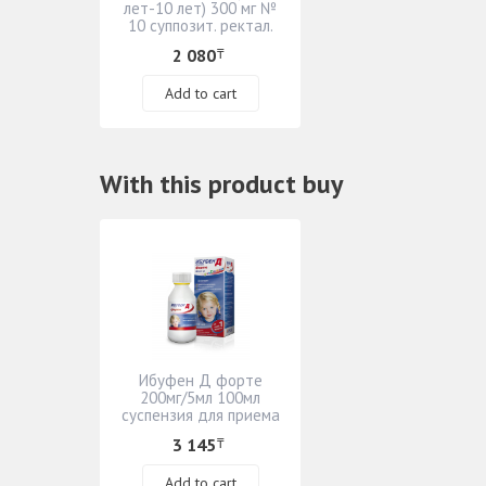
лет-10 лет) 300 мг №
10 суппозит. ректал.
2 080
₸
Add to cart
With this product buy
Ибуфен Д форте
200мг/5мл 100мл
суспензия для приема
внутрь
3 145
₸
Add to cart