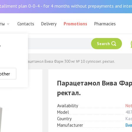
tallment plan 0-0-4 - for 4 months without prepayments and inte
аты
Contacts
Delivery
Promotions
Pharmacies
Search
?
жающие
Парацетамол Вива Фарм 300 мг № 10 суппозит. ректал.
other
Парацетамол Вива Фарм
ректал.
Availability
Not
Model
48
Country
Ка
Manufacturer
Ви