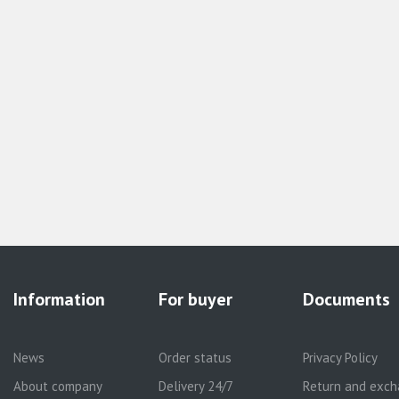
Information
For buyer
Documents
News
Order status
Privacy Policy
About company
Delivery 24/7
Return and exch