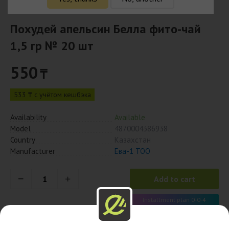
Похудей апельсин Белла фито-чай
1,5 гр № 20 шт
550
₸
533 ₸ с учётом кешбэка
Availability
Available
Model
4870004386938
Country
Казахстан
Manufacturer
Ева-1 ТОО
Add to cart
Installment plan 0-0-4
138 x 4 month