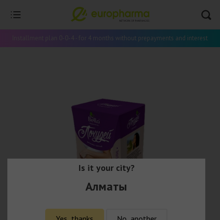
Installment plan 0-0-4 - for 4 months without prepayments and interest
Is it your city?
Алматы
Yes, thanks
No, another