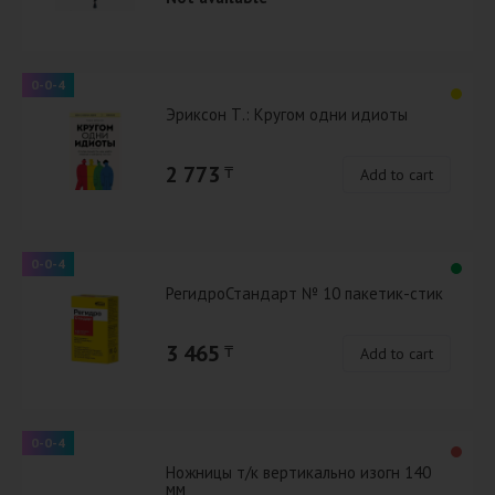
0-0-4
Эриксон Т.: Кругом одни идиоты
2 773
₸
Add to cart
0-0-4
РегидроСтандарт № 10 пакетик-стик
3 465
₸
Add to cart
0-0-4
Ножницы т/к вертикально изогн 140
мм