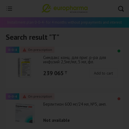
Installment plan 0-0-4 - for 4 months without prepayments and interest
Search result "Т"
0-0-4
On prescription
Симдакс конц. для приг. р-ра для
инфузий 2,5мг/мл, 5 мл, фл.
239 065
₸
Add to cart
0-0-4
On prescription
Берлитион 600 мг/24 мл, №5, амп.
Not available