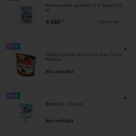
Фитококтель льняной 34 % белка 150
гр
4 080
₸
Add to cart
0-0-4
Набор Нутелла энд Гоу Рус Каз Т1х12
Nutella
Not available
0-0-4
Әбдікұлы Т.: Оң қол
Not available