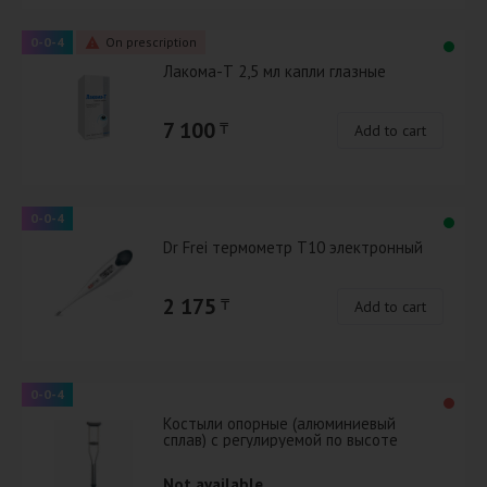
0-0-4
On prescription
Лакома-Т 2,5 мл капли глазные
7 100
₸
Add to cart
0-0-4
Dr Frei термометр Т10 электронный
2 175
₸
Add to cart
0-0-4
Костыли опорные (алюминиевый
сплав) с регулируемой по высоте
ножкой для взрослых устройством
против скольжения арт.19(753)Т
Not available