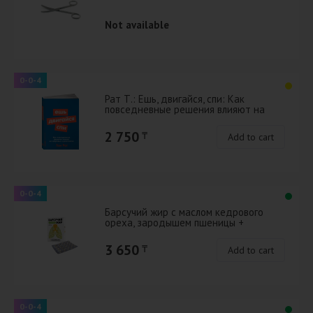
Not available
0-0-4
Рат Т.: Ешь, двигайся, спи: Как
повседневные решения влияют на
здоровье и долголетие + Покет серия
2 750
₸
Add to cart
0-0-4
Барсучий жир с маслом кедрового
ореха, зародышем пшеницы +
витамин е 0,4 гр*60 капсул
3 650
₸
Add to cart
0-0-4