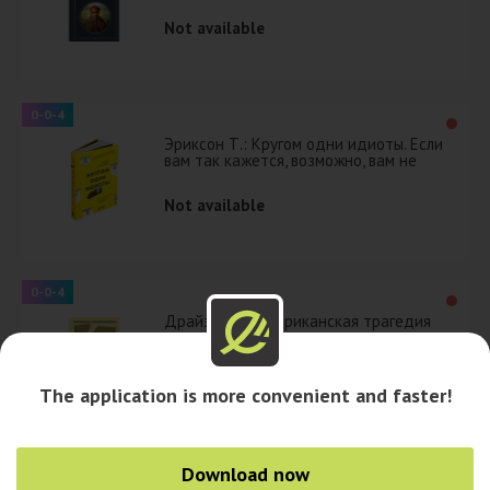
Not available
0-0-4
Эриксон Т.: Кругом одни идиоты. Если
вам так кажется, возможно, вам не
кажется
Not available
0-0-4
Драйзер Т.: Американская трагедия
Not available
The application is more convenient and faster!
Download now
Keep off
1
2
Forward