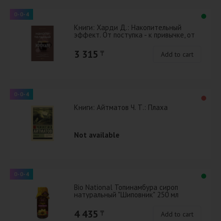
0-0-4
Книги: Харди Д.: Накопительный
эффект. От поступка - к привычке, от
привычки - к выдающимся
результатам т.о
3 315
₸
Add to cart
0-0-4
Книги: Айтматов Ч. Т.: Плаха
Not available
0-0-4
Вio National Топинамбура сироп
натуральный "Шиповник" 250 мл
4 435
₸
Add to cart