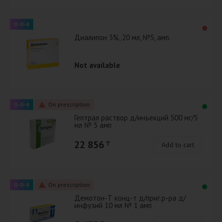
0-0-4
Диалипон 3%, 20 мл, №5, амп.
Not available
0-0-4
On prescription
Гептрал раствор д/инъекций 500 мг/5
мл № 5 амп
22 856
₸
Add to cart
0-0-4
On prescription
Демотон-Т конц-т д/приг.р-ра д/
инфузий 10 мл № 1 амп