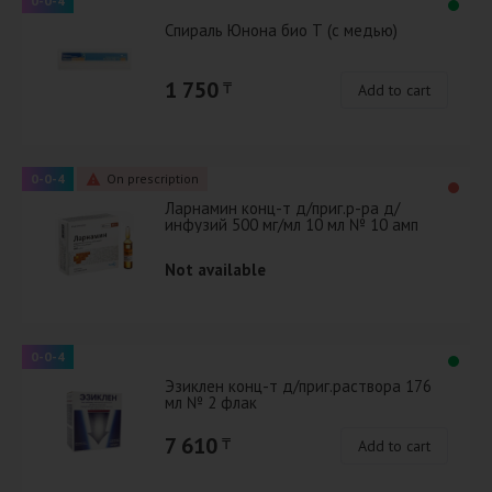
0-0-4
Спираль Юнона био Т (с медью)
1 750
₸
Add to cart
0-0-4
On prescription
Ларнамин конц-т д/приг.р-ра д/
инфузий 500 мг/мл 10 мл № 10 амп
Not available
0-0-4
Эзиклен конц-т д/приг.раствора 176
мл № 2 флак
7 610
₸
Add to cart