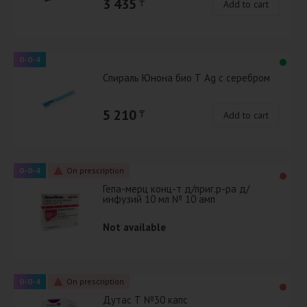
3 435
₸
Add to cart
0-0-4
Спираль Юнона био Т Ag с серебром
5 210
₸
Add to cart
0-0-4
On prescription
Гепа-мерц конц-т д/приг.р-ра д/
инфузий 10 мл № 10 амп
Not available
0-0-4
On prescription
Дутас Т №30 капс