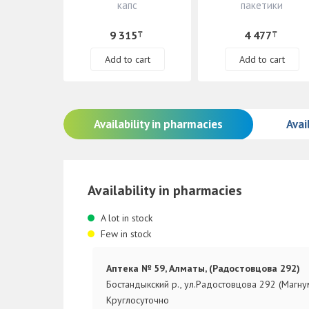
капс
пакетики
9 315
4 477
₸
₸
Add to cart
Add to cart
Availability in pharmacies
Avail
Availability in pharmacies
A lot in stock
Few in stock
Аптека № 59, Алматы, (Радостовцова 292)
Бостандыкский р., ул.Радостовцова 292 (Магну
Круглосуточно