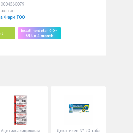
70004560079
захстан
ва Фарм ТОО
Installment plan 0-0-4
rt
394 x 4 month
Ацетилсалициловая
Декатилен № 20 табл