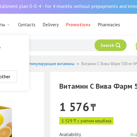
tallment plan 0-0-4 - for 4 months without prepayments and inte
аты
Contacts
Delivery
Promotions
Pharmacies
Search
?
ралы
Иммуностимулирующие витамины
Витамин С Вива Фарм 500 мг № 
other
Витамин С Вива Фарм 5
1 576
₸
1 529 ₸ с учётом кешбэка
Availability
Ava