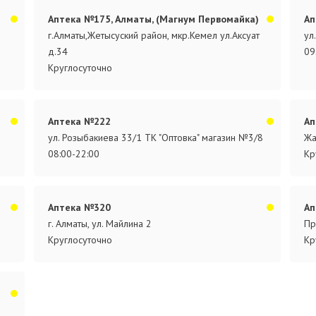
Аптека №175, Алматы, (Магнум Первомайка)
Ап
г.Алматы,Жетысуский район, мкр.Кемел ул.Аксуат
ул
д.34
09
Круглосуточно
Аптека №222
Ап
ул. Розыбакиева 33/1 ТК "Оптовка" магазин №3/8
Жа
08:00-22:00
Кр
Аптека №320
Ап
г. Алматы, ул. Майлина 2
Пр
Круглосуточно
Кр