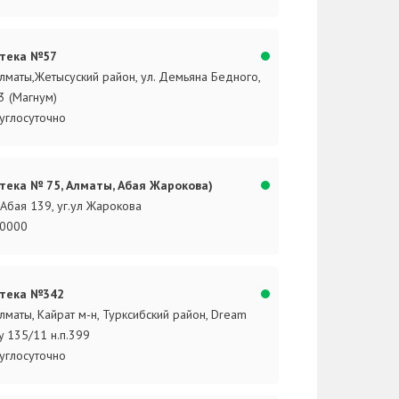
тека №57
Алматы,Жетысуский район, ул. Демьяна Бедного,
 3 (Магнум)
углосуточно
тека № 75, Алматы, Абая Жарокова)
.Абая 139, уг.ул Жарокова
0000
тека №342
Алматы, Кайрат м-н, Турксибский район, Dream
ty 135/11 н.п.399
углосуточно