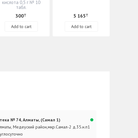
кислота 0,5 г № 10
табл.
300
5 165
₸
₸
Add to cart
Add to cart
тека № 74, Алматы, (Самал 1)
Алматы, Медеуский район,мкр.Самал-2 д.35.н.п1
углосуточно