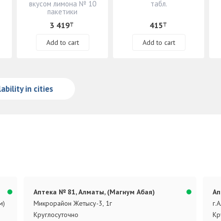
вкусом лимона № 10
табл.
пакетики
3 419
415
₸
₸
Add to cart
Add to cart
ability in cities
Аптека № 81, Алматы, (Магнум Абая)
Ап
м)
Микрорайон Жетысу-3, 1г
г.
Круглосуточно
Кр