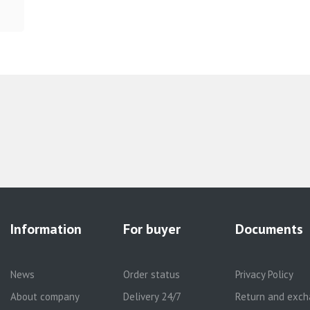
Information
For buyer
Documents
News
Order status
Privacy Policy
About company
Delivery 24/7
Return and exch