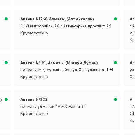
Аптека №260, Алматы, (Алтынсарин)
Ап
11-й микрорайон, 26 / Алтынсарина проспект, 26
г.
Круглосуточно
д.
Кр
Аптека № 91, Алматы, (Магнум Думан)
Ап
г.Алматы, Медеуский район ул. Халиуллина д. 194
ул
Круглосуточно
00
)
Аптека №323
Ап
г.Алматы ул.Навои 39 ЖК Навои 3.0
г.
Круглосуточно
Ci
Кр