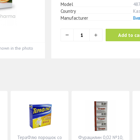
Model
48
Country
Ка
Manufacturer
Ви
Add to ca
hown in the photo
ТераФлю порошок со
Фурацилин 0,02 №10,