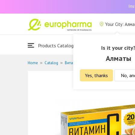
Ins
Your City: Алм
Products Catalogue
About Us
Is it your city
Алматы
Home
Catalog
Витамины и БАДы
Витамины и мине
Yes, thanks
No, an