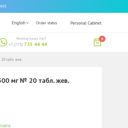
rest
English
Order status
Personal Cabinet
Working hours 24/7
0
735 44 44
+7 (775)
20 табл. жев.
00 мг № 20 табл. жев.
ilable