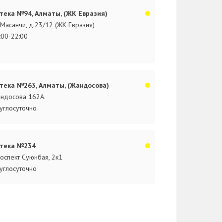
тека №94, Алматы, (ЖК Евразия)
.Масанчи, д.23/12 (ЖК Евразия)
:00-22:00
тека №263, Алматы, (Жандосова)
ндосова 162А.
углосуточно
тека №234
оспект Суюнбая, 2к1
углосуточно