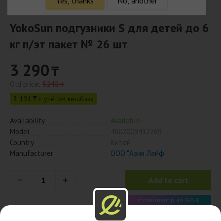
Yes, thanks
No, another
YokoSun подгузники S для детей до 6
кг п/эт пакет № 26 шт
3 290
₸
Old price:
5240 ₸
3 191 ₸ с учётом кешбэка
Availability
Available
Model
4602009412769
Country
Китай
Manufacturer
ООО "Азия Лайф"
Add to cart
Installment plan 0-0-4
823 x 4 month