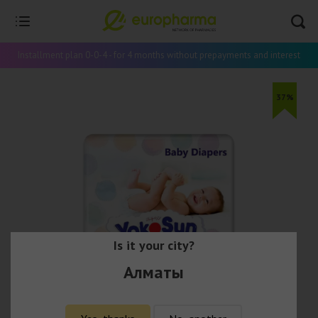
Installment plan 0-0-4 - for 4 months without prepayments and interest
37%
Is it your city?
Алматы