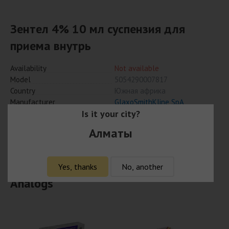
Зентел 4% 10 мл суспензия для
приема внутрь
Availability
Not available
Model
5054290007817
Country
Южная африка
Manufacturer
GlaxoSmithKline SpA
Is it your city?
Алматы
Notify when available
Yes, thanks
No, another
Analogs