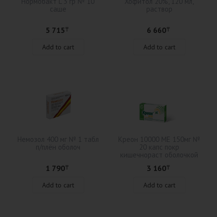
Нормобакт L 3 гр № 10
Хофитол 20%, 120 мл,
саше
раствор
5 715
6 660
₸
₸
Add to cart
Add to cart
Немозол 400 мг № 1 табл
Креон 10000 МЕ 150мг №
п/плён оболоч
20 капс покр
кишечнораст оболочкой
1 790
3 160
₸
₸
Add to cart
Add to cart