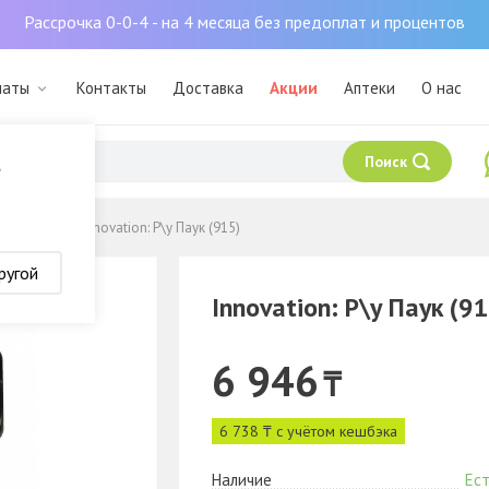
Рассрочка 0-0-4 - на 4 месяца без предоплат и процентов
маты
Контакты
Доставка
Акции
Аптеки
О нас
Поиск
?
Игрушки
Innovation: Р\у Паук (915)
ругой
Innovation: Р\у Паук (9
6 946
₸
6 738 ₸ с учётом кешбэка
Наличие
Ест