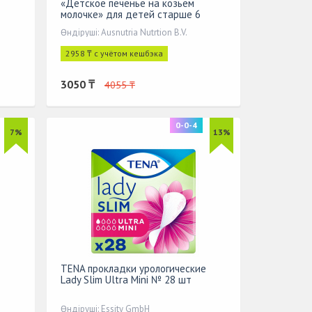
«Детское печенье на козьем
молочке» для детей старше 6
месяцев 0,15 кг
Өндіруші: Ausnutria Nutrtion B.V.
2958 ₸ с учётом кешбэка
3050 ₸
4055 ₸
0-0-4
7%
13%
TENA прокладки урологические
Lady Slim Ultra Mini № 28 шт
Өндіруші: Essity GmbH