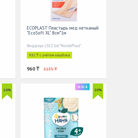
ECOPLAST Пластырь мед нетканый
"EcoSoft XL" 8см*1м
Өндіруші: LSEZ Ltd "NordePlast"
931 ₸ с учётом кешбэка
960 ₸
1135 ₸
0-0-4
10%
20%