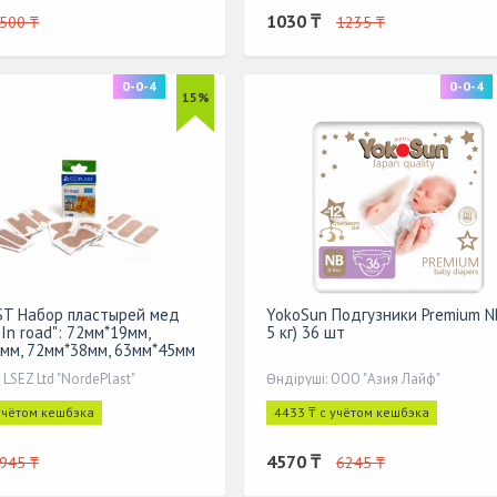
1030 ₸
500 ₸
1235 ₸
0-0-4
0-0-4
15%
T Набор пластырей мед
YokoSun Подгузники Premium NB
In road": 72мм*19мм,
5 кг) 36 шт
мм, 72мм*38мм, 63мм*45мм
т
 LSEZ Ltd "NordePlast"
Өндіруші: ООО "Азия Лайф"
 учётом кешбэка
4433 ₸ с учётом кешбэка
4570 ₸
945 ₸
6245 ₸