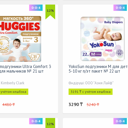
0-0-4
0-0-4
12%
 подгузники Ultra Comfort 3
YokoSun подгузники M для де
) для мальчиков № 21 шт
5-10 кг п/эт пакет № 22 шт
 Kimberly Clark
Өндіруші: ООО "Азия Лайф"
с учётом кешбэка
3191 ₸ с учётом кешбэка
3290 ₸
4480 ₸
5240 ₸
0-0-4
0-0-4
12%