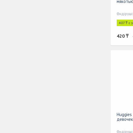
мякотью
Өндіруші
407 ₸ с 
420 ₸
Huggies 
девочек
Өндіруші: