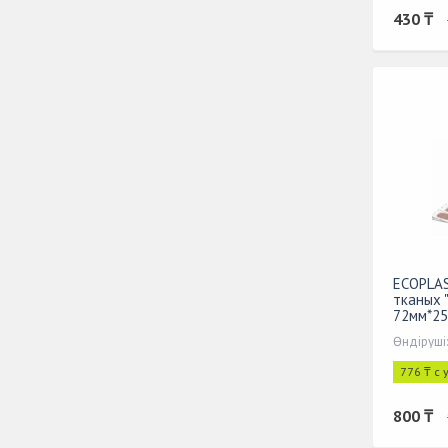
430 ₸
ECOPLAS
тканых "
72мм*25
- по 5 ш
Өндіруші:
776 ₸ с
800 ₸