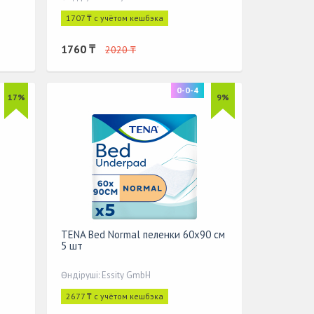
1707 ₸ с учётом кешбэка
1760 ₸
2020 ₸
0-0-4
17%
9%
TENA Bed Normal пеленки 60x90 см
5 шт
Өндіруші: Essity GmbH
2677 ₸ с учётом кешбэка