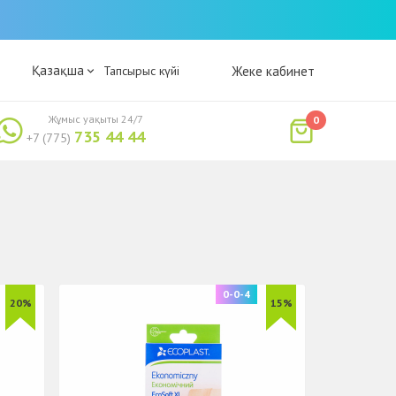
Қазақша
Тапсырыс күйі
Жеке кабинет
Жұмыс уақыты 24/7
0
735 44 44
+7 (775)
0-0-4
20%
15%