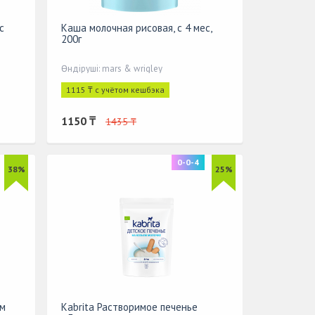
с
Каша молочная рисовая, с 4 мес,
200г
Өндіруші: mars & wrigley
1115 ₸ с учётом кешбэка
1150 ₸
1435 ₸
0-0-4
38%
25%
ом
Kabrita Растворимое печенье