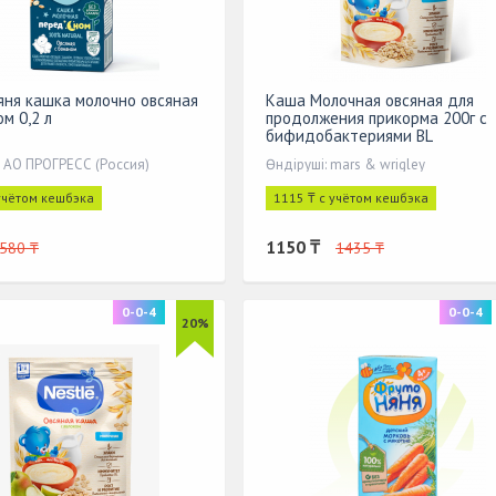
ня кашка молочно овсяная
Каша Молочная овсяная для
м 0,2 л
продолжения прикорма 200г с
бифидобактериями BL
: АО ПРОГРЕСС (Россия)
Өндіруші: mars & wrigley
 учётом кешбэка
1115 ₸ с учётом кешбэка
1150 ₸
580 ₸
1435 ₸
0-0-4
0-0-4
20%