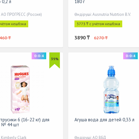
 0,2 л
180 г
: АО ПРОГРЕСС (Россия)
Өндіруші: Ausnutria Nutrtion B.V.
учётом кешбэка
3773 ₸ с учётом кешбэка
3890 ₸
460 ₸
6270 ₸
0-0-4
0-0-4
39%
трусики 6 (16-22 кг) для
Агуша вода для детей 0,33 л
 № 44 шт
 Kimberly Clark
Өндіруші: АО ВБД