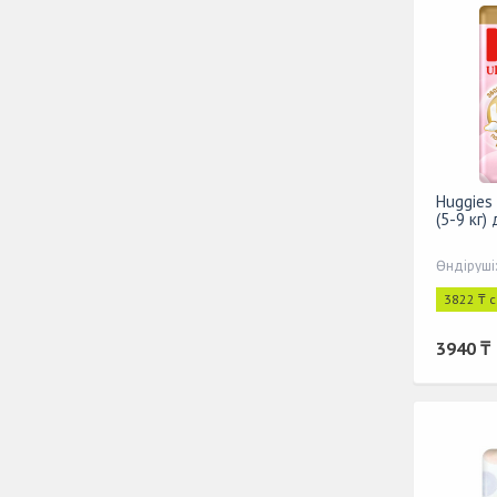
Huggies
(5-9 кг
Өндіруші:
3822 ₸ 
3940 ₸