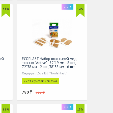
0-0-4
37%
14%
тей
ECOPLAST Набор пластырей мед
тканых "Active": 72*19 мм - 8 шт,
72*38 мм - 2 шт, 38*38 мм - 6 шт
Өндіруші: LSEZ Ltd "NordePlast"
757 ₸ с учётом кешбэка
780 ₸
905 ₸
0-0-4
11%
15%