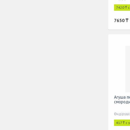
7420 ₸ 
7650 ₸
Агуша п
смороди
Өндіруші
417 ₸ с 