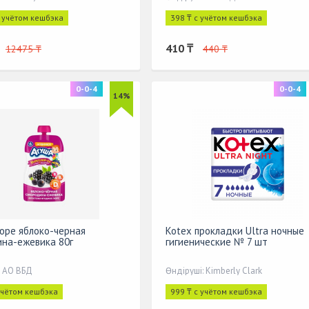
с учётом кешбэка
398 ₸ с учётом кешбэка
410 ₸
12475 ₸
440 ₸
0-0-4
0-0-4
14%
юре яблоко-черная
Kotex прокладки Ultra ночные
на-ежевика 80г
гигиенические № 7 шт
: АО ВБД
Өндіруші: Kimberly Clark
учётом кешбэка
999 ₸ с учётом кешбэка