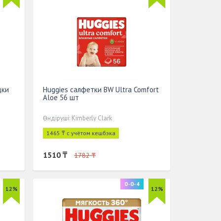
дки
Huggies салфетки BW Ultra Comfort
Aloe 56 шт
Өндіруші: Kimberly Clark
1465 ₸ с учётом кешбэка
1510 ₸
1782 ₸
0-0-4
12%
12%