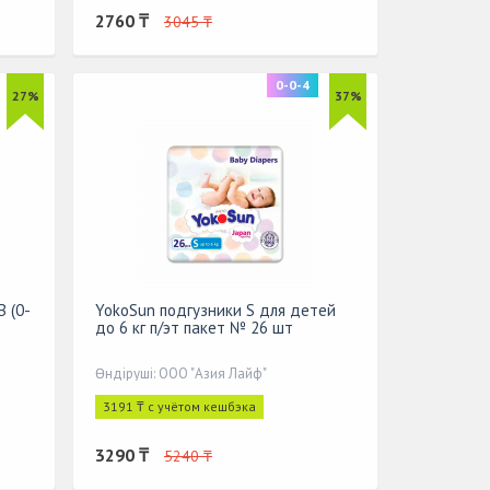
2760 ₸
3045 ₸
0-0-4
27%
37%
 (0-
YokoSun подгузники S для детей
до 6 кг п/эт пакет № 26 шт
Өндіруші: ООО "Азия Лайф"
3191 ₸ с учётом кешбэка
3290 ₸
5240 ₸