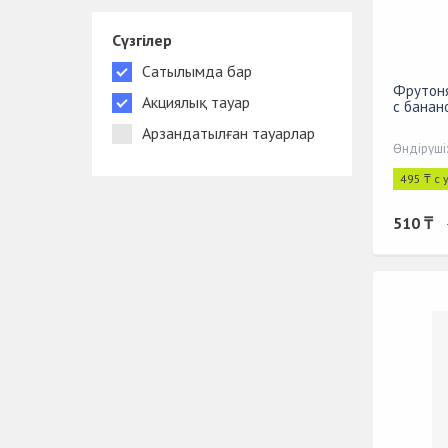
Сүзгілер
Сатылымда бар
Фрутоня
Акциялық тауар
с банано
Арзандатылған тауарлар
Өндіруші
495 ₸ с
510 ₸