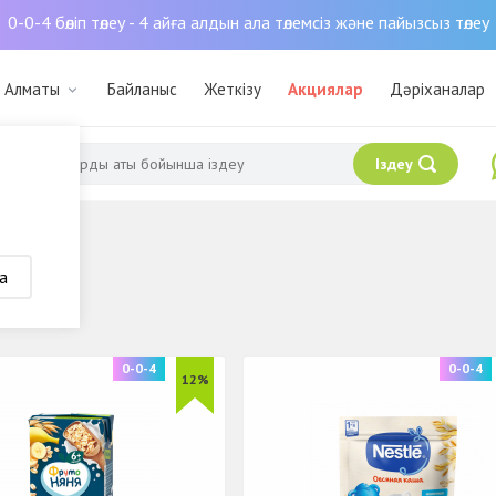
0-0-4 бөліп төлеу - 4 айға алдын ала төлемсіз және пайызсыз төлеу
: Алматы
Байланыс
Жеткізу
Акциялар
Дәріханалар
Іздеу
а
0-0-4
0-0-4
12%