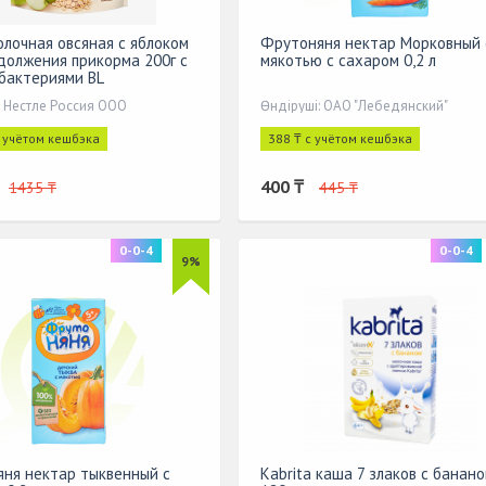
лочная овсяная с яблоком
Фрутоняня нектар Морковный 
должения прикорма 200г с
мякотью с сахаром 0,2 л
бактериями BL
: Нестле Россия ООО
Өндіруші: ОАО "Лебедянский"
с учётом кешбэка
388 ₸ с учётом кешбэка
400 ₸
1435 ₸
445 ₸
0-0-4
0-0-4
9%
ня нектар тыквенный с
Kabrita каша 7 злаков с банан