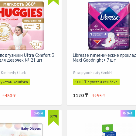
 подгузники Ultra Comfort 3
Libresse гигиенические прокла
) для девочек № 21 шт
Maxi Goodnight+ 7 шт
 Kimberly Clark
Өндіруші: Essity GmbH
с учётом кешбэка
1086 ₸ с учётом кешбэка
1120 ₸
4480 ₸
1255 ₸
0-0-4
0-0-4
37%