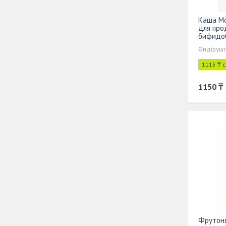
Каша Мо
для про
бифидо
Өндіруші
1115 ₸ 
1150 ₸
Фрутоня