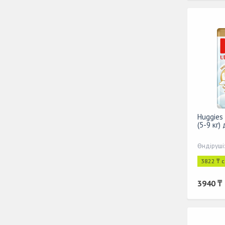
Huggies
(5-9 кг
Өндіруші:
3822 ₸ 
3940 ₸