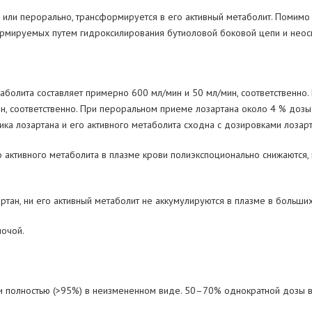
 или перорально, трансформируется в его активный метаболит. Помимо
ормируемых путем гидроксилирования бутиоловой боковой цепи и неосн
аболита составляет примерно 600 мл/мин и 50 мл/мин, соответственно.
н, соответственно. При пероральном приеме лозартана около 4 % дозы 
ика лозартана и его активного метаболита сходна с дозировками лозарт
о активного метаболита в плазме крови полиэкспоционально снижаются
ртан, ни его активный метаболит не аккумулируются в плазме в больших
мочой.
и полностью (>95%) в неизмененном виде. 50–70% однократной дозы в