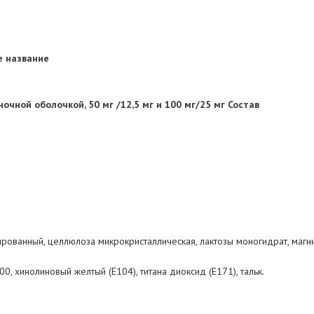
 название
очной оболочкой, 50 мг /12,5 мг и 100 мг/25 мг
Состав
ированный, целлюлоза микрокристаллическая, лактозы моногидрат, магни
, хинолиновый желтый (Е104), титана диоксид (Е171), тальк.