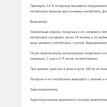
Примерно 14 % лозартана, вводимого внутривенно
метаболиты, включая два основных метаболита, ф
Выведение
Плазменный клиренс лозартана и его активного мет
метаболита составляет около 74 мл/мин и 26 мл/ми
виде активного метаболита, с мочой. Фармакокинет
После приёма внутрь концентрации лозартана и ег
примерно 2 часа и 6-9 часов, соответственно.
При приеме один раз в день в дозе 100 мг ни лоза
Лозартан и его метаболиты выводятся с желчью и 
Гидрохлоротиазид
Гидрохлоротиазид выделяется почками практическ