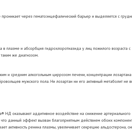
не проникает через гематоэнцефалический барьер и выделяется с груд
та в плазме и абсорбция гидрохлоротиазида у лиц пожилого возраста с
 таким же диагнозом.
ким и средним алкогольным циррозом печени, концентрации лозартана 
бровольцев мужского пола. Ни лозартан ни его активный метаболит не 
та® НД оказывают аддитивное воздействие на снижение артериального
, что данный эффект вызван благоприятным действием обоих компоненто
ает активность ренина плазмы, увеличивает секрецию альдостерона, сн