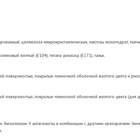
ированный, целлюлоза микрокристаллическая, лактозы моногидрат, магни
линовый желтый (Е104), титана диоксид (Е171), тальк.
ой поверхностью, покрытые пленочной оболочкой желтого цвета и риск
ой поверхностью, покрытые пленочной оболочкой желтого цвета (для д
 Ангиотензин II антагонисты в комбинации с другими препаратами. Анги
и.