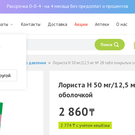
Рассрочка 0-0-4 - на 4 месяца без предоплат и процентов
маты
Контакты
Доставка
Акции
Аптеки
О нас
Поиск
?
 артериального давления
Лориста Н 50 мг/12,5 мг № 28 табл покрытые
ругой
Лориста Н 50 мг/12,5 
оболочкой
2 860
₸
2 774 ₸ с учётом кешбэка