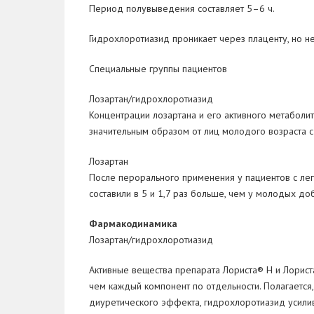
Период полувыведения составляет 5–6 ч.
Гидрохлоротиазид проникает через плаценту, но 
Специальные группы пациентов
Лозартан/гидрохлоротиазид
Концентрации лозартана и его активного метаболи
значительным образом от лиц молодого возраста с
Лозартан
После перорального применения у пациентов с лег
составили в 5 и 1,7 раз больше, чем у молодых до
Фармакодинамика
Лозартан/гидрохлоротиазид
Активные вещества препарата Лориста® Н и Лорис
чем каждый компонент по отдельности. Полагается
диуретического эффекта, гидрохлоротиазид усилив