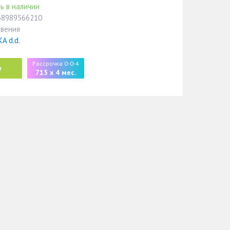
ь в наличии
38989566210
овения
A d.d.
Рассрочка 0-0-4
у
715 x 4 мес.