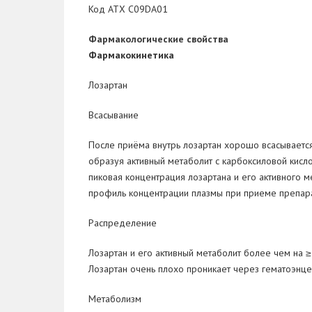
Код АТX С09DA01
Фармакологические свойства
Фармакокинетика
Лозартан
Всасывание
После приёма внутрь лозартан
хорошо всасывается
образуя активный метаболит с карбоксиловой кисло
пиковая концентрация лозартана и его активного ме
профиль концентрации плазмы при приеме препара
Распределение
Лозартан и его активный метаболит более чем на 
Лозартан очень плохо проникает через гематоэнце
Метаболизм