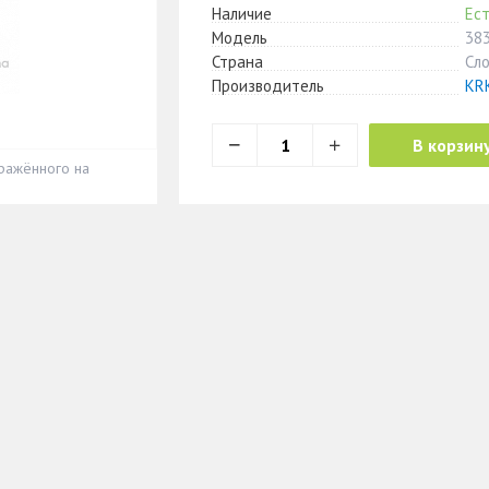
Наличие
Ест
Модель
38
Страна
Сл
Производитель
KRK
В корзин
ражённого на