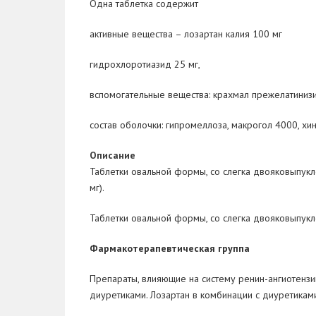
Одна таблетка содержит
активные вещества
– лозартан калия 100 мг
гидрохлоротиазид 25 мг,
вспомогательные вещества
: крахмал прежелатиниз
состав оболочки:
гипромеллоза, макрогол 4000, хино
Описание
Таблетки овальной формы, со слегка двояковыпукл
мг).
Таблетки овальной формы, со слегка двояковыпукл
Фармакотерапевтическая группа
Препараты, влияющие на систему ренин-ангиотензин.
диуретиками. Лозартан в комбинации с диуретикам