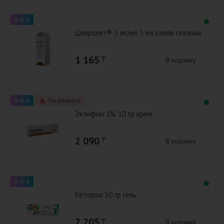
0-0-4
Ципролет® 3 мг/мл 5 мл капли глазные
1 165
₸
В корзину
0-0-4
По рецепту
Экзифин 1% 10 гр крем
2 090
₸
В корзину
0-0-4
Кеторол 30 гр гель
2 205
₸
В корзину