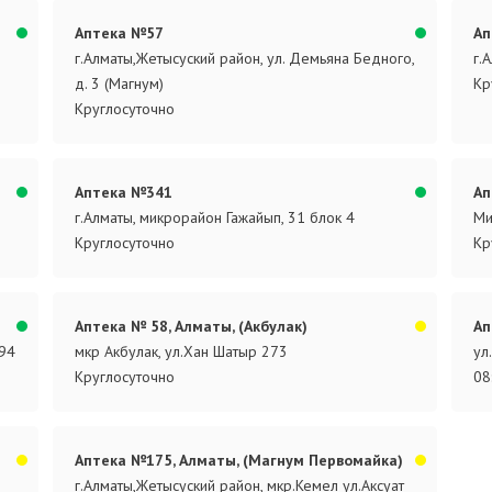
Аптека №57
Ап
г.Алматы,Жетысуский район, ул. Демьяна Бедного,
г.
д. 3 (Магнум)
Кр
Круглосуточно
Аптека №341
Ап
г.Алматы, микрорайон Гажайып, 31 блок 4
Ми
Круглосуточно
Кр
Аптека № 58, Алматы, (Акбулак)
Ап
194
мкр Акбулак, ул.Хан Шатыр 273
ул
Круглосуточно
08
Аптека №175, Алматы, (Магнум Первомайка)
г.Алматы,Жетысуский район, мкр.Кемел ул.Аксуат