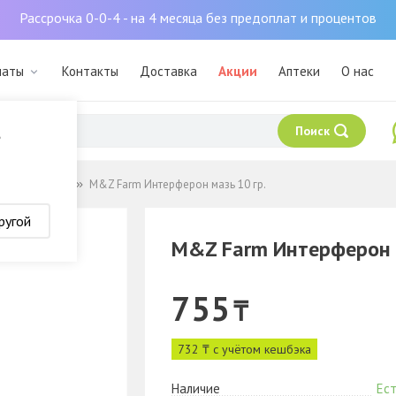
Рассрочка 0-0-4 - на 4 месяца без предоплат и процентов
маты
Контакты
Доставка
Акции
Аптеки
О нас
Поиск
?
 заболевания
M&Z Farm Интерферон мазь 10 гр.
ругой
M&Z Farm Интерферон м
755
₸
732 ₸ с учётом кешбэка
Наличие
Ест