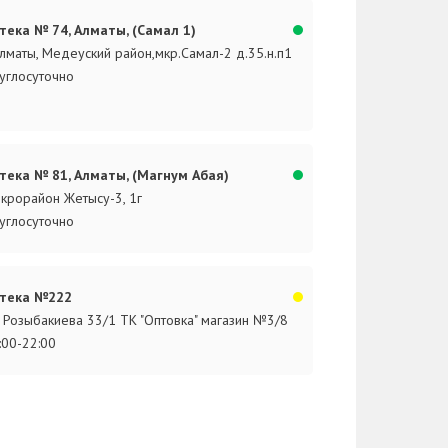
тека № 74, Алматы, (Самал 1)
Алматы, Медеуский район,мкр.Самал-2 д.35.н.п1
углосуточно
тека № 81, Алматы, (Магнум Абая)
крорайон Жетысу-3, 1г
углосуточно
тека №222
. Розыбакиева 33/1 ТК "Оптовка" магазин №3/8
:00-22:00