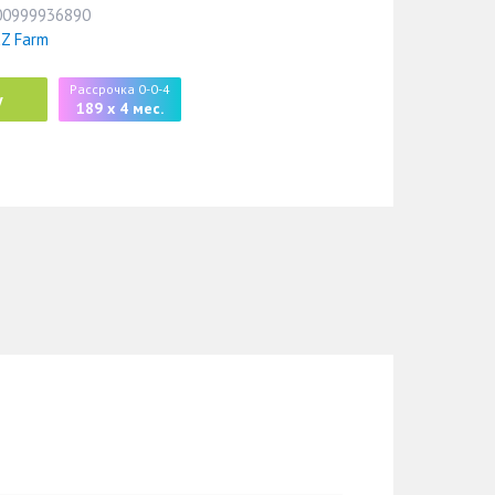
00999936890
Z Farm
Рассрочка 0-0-4
у
189 x 4 мес.