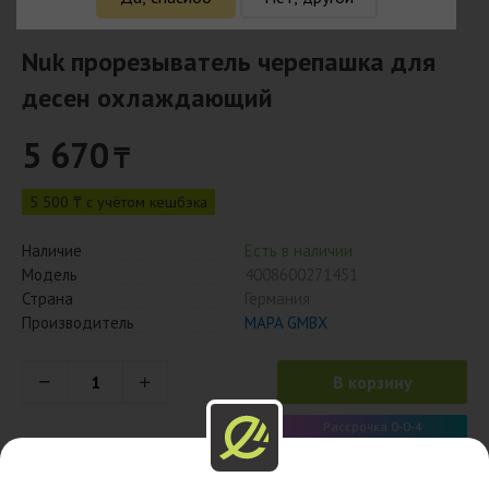
Nuk прорезыватель черепашка для
десен охлаждающий
5 670
₸
5 500 ₸ с учётом кешбэка
Наличие
Есть в наличии
Модель
4008600271451
Страна
Германия
Производитель
MAPA GMBX
В корзину
Рассрочка 0-0-4
1 418 x 4 мес.