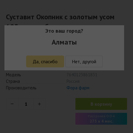
Суставит Окопник с золотым усом
125мл,гель-бальзам
Это ваш город?
1 100
Алматы
₸
1 067 ₸ с учётом кешбэка
Да, спасибо
Нет, другой
Наличие
Есть в наличии
Модель
7640123861831
Страна
Россия
Производитель
Фора фарм
В корзину
Рассрочка 0-0-4
275 x 4 мес.