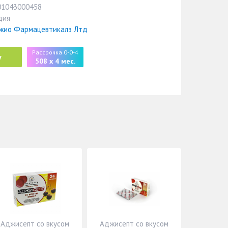
01043000458
дия
жио Фармацевтикалз Лтд
Рассрочка 0-0-4
у
508 x 4 мес.
Аджисепт со вкусом
Аджисепт со вкусом