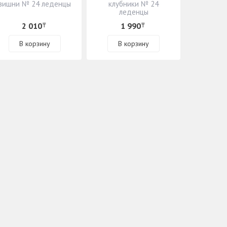
вишни № 24 леденцы
клубники № 24
леденцы
2 010
1 990
₸
₸
В корзину
В корзину