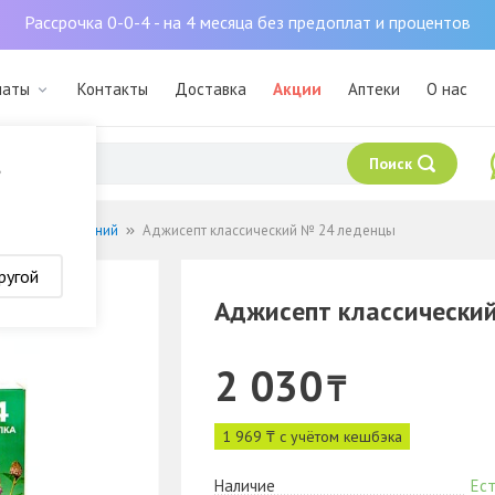
Рассрочка 0-0-4 - на 4 месяца без предоплат и процентов
маты
Контакты
Доставка
Акции
Аптеки
О нас
Поиск
?
 лор заболеваний
Аджисепт классический № 24 леденцы
ругой
Аджисепт классически
2 030
₸
1 969 ₸ с учётом кешбэка
Наличие
Ест