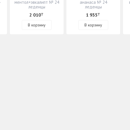
4
ментол+эвкалипт № 24
ананаса № 24
леденцы
леденцы
2 010
1 935
₸
₸
В корзину
В корзину