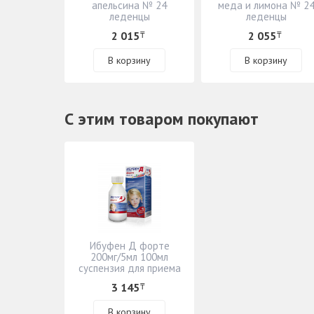
апельсина № 24
меда и лимона № 2
леденцы
леденцы
2 015
2 055
₸
₸
В корзину
В корзину
С этим товаром покупают
Ибуфен Д форте
200мг/5мл 100мл
суспензия для приема
внутрь
3 145
₸
В корзину