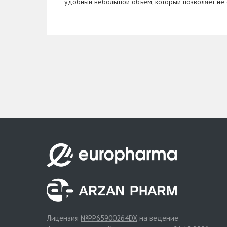
удобный небольшой объем, который позволяет не о
Лицензия
№PP65900264DX
на ведение