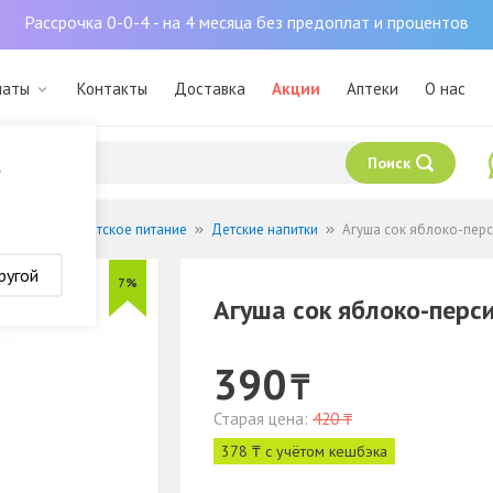
Рассрочка 0-0-4 - на 4 месяца без предоплат и процентов
маты
Контакты
Доставка
Акции
Аптеки
О нас
Поиск
?
ормление
Детское питание
Детские напитки
Агуша сок яблоко-перс
ругой
7%
Агуша сок яблоко-перс
390
₸
Старая цена:
420 ₸
378 ₸ с учётом кешбэка