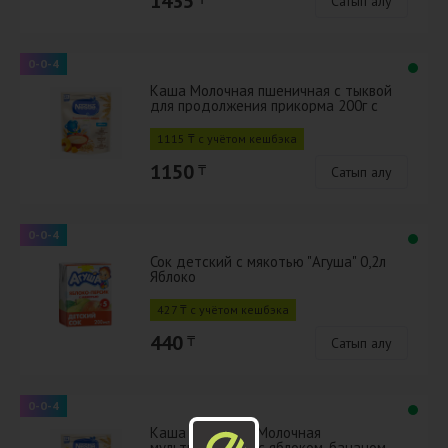
1435
Сатып алу
0-0-4
Каша Молочная пшеничная с тыквой
для продолжения прикорма 200г с
бифидобактериями BL
1115 ₸ с учётом кешбэка
1150
₸
Сатып алу
0-0-4
Сок детский с мякотью "Агуша" 0,2л
Яблоко
427 ₸ с учётом кешбэка
440
₸
Сатып алу
0-0-4
Каша ШАГАЙКА Молочная
мультизлаковая с яблоком, бананом,