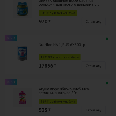
GERBER овощное пюре Кабачок
Брокколи для первого прикорма с 5
мес 125г
941 ₸ с учётом кешбэка
970
₸
Сатып алу
0-0-4
Nutrilon HA 1, RUS 6X800 гр
17320 ₸ с учётом кешбэка
17856
₸
Сатып алу
0-0-4
Агуша пюре яблоко-клубника-
земляника-клюква 80г
519 ₸ с учётом кешбэка
535
₸
Сатып алу