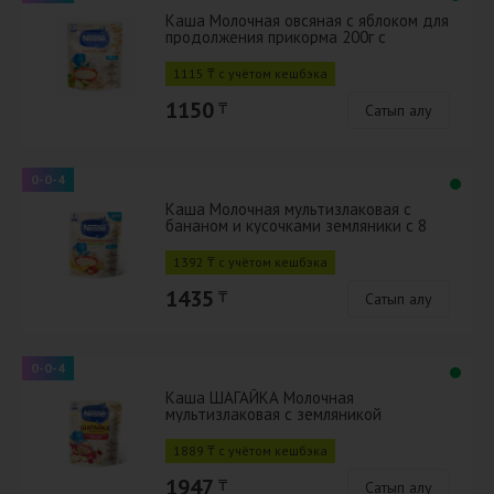
Каша Молочная овсяная с яблоком для
продолжения прикорма 200г с
бифидобактериями BL
1115 ₸ с учётом кешбэка
1150
₸
Сатып алу
0-0-4
Каша Молочная мультизлаковая с
бананом и кусочками земляники с 8
мес 200г с бифидобактериями BL
1392 ₸ с учётом кешбэка
1435
₸
Сатып алу
0-0-4
Каша ШАГАЙКА Молочная
мультизлаковая с земляникой
садовой, яблоком, малиной с 12 мес
190г с бифидоба
1889 ₸ с учётом кешбэка
1947
₸
Сатып алу