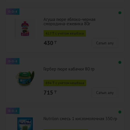
0-0-4
Агуша пюре яблоко-черная
смородина-ежевика 80г
417 ₸ с учётом кешбэка
430
₸
Сатып алу
0-0-4
Гербер пюре кабачки 80 гр
694 ₸ с учётом кешбэка
715
₸
Сатып алу
0-0-4
Nutrilon смесь 1 кисломолочная 350 гр