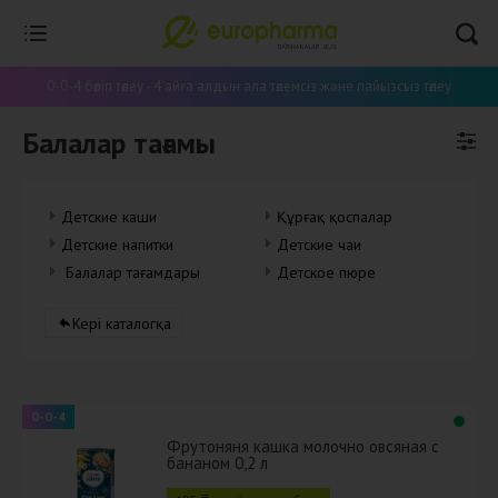
0-0-4 бөліп төлеу - 4 айға алдын ала төлемсіз және пайызсыз төлеу
Балалар тағамы
Детские каши
Құрғақ қоспалар
Детские напитки
Детские чаи
Балалар тағамдары
Детское пюре
Кері каталогқа
0-0-4
Фрутоняня кашка молочно овсяная с
бананом 0,2 л