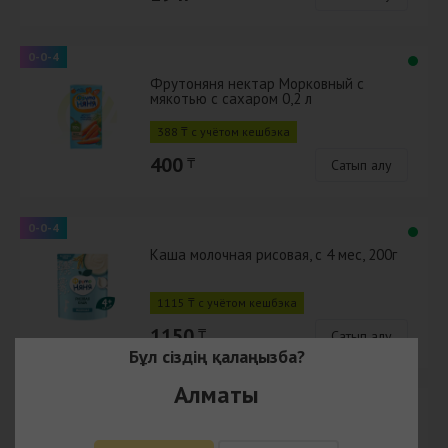
0-0-4
Фрутоняня нектар Морковный с
мякотью с сахаром 0,2 л
388 ₸ с учётом кешбэка
400
₸
Сатып алу
0-0-4
Каша молочная рисовая, с 4 мес, 200г
1115 ₸ с учётом кешбэка
1150
₸
Сатып алу
Бұл сіздің қалаңызба?
Алматы
0-0-4
Фрутоняня нектар тыквенный с
мякотью 0,2 л