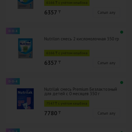
6166 ₸ с учётом кешбэка
6357
₸
Сатып алу
0-0-4
Nutrilon смесь 2 кисломолочная 350 гр
6166 ₸ с учётом кешбэка
6357
₸
Сатып алу
0-0-4
Nutrilak смесь Premium Безлактозный
для детей с 0 месяцев 350 г
7547 ₸ с учётом кешбэка
7780
₸
Сатып алу
0-0-4