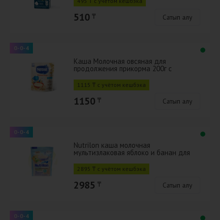
495 ₸ с учётом кешбэка
510
₸
Сатып алу
0-0-4
Каша Молочная овсяная для
продолжения прикорма 200г с
бифидобактериями BL
1115 ₸ с учётом кешбэка
1150
₸
Сатып алу
0-0-4
Nutrilon каша молочная
мультизлаковая яблоко и банан для
детей с 6 месяцев 200 г
2895 ₸ с учётом кешбэка
2985
₸
Сатып алу
0-0-4