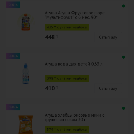
0-0-4
Агуша Агуша Фруктовое пюре
"Мультифрукт" с 6 мес. 90г
435 ₸ с учётом кешбэка
448
₸
Сатып алу
0-0-4
Агуша вода для детей 0,33 л
398 ₸ с учётом кешбэка
410
₸
Сатып алу
0-0-4
Агуша хлебцы рисовые мини с
грушевым соком 30 г
579 ₸ с учётом кешбэка