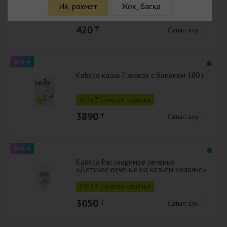
Ия, рахмет
Жоқ, басқа
407 ₸ с учётом кешбэка
420
₸
Сатып алу
0-0-4
Kabrita каша 7 злаков с бананом 180 г
3773 ₸ с учётом кешбэка
3890
₸
Сатып алу
0-0-4
Kabrita Растворимое печенье
«Детское печенье на козьем молочке»
для детей старше 6 месяцев 0,15 кг
2958 ₸ с учётом кешбэка
3050
₸
Сатып алу