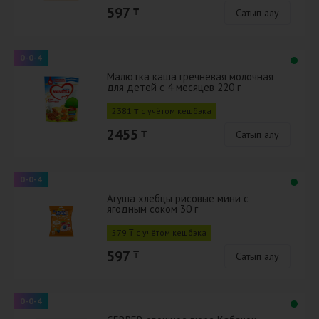
597
₸
Сатып алу
0-0-4
Малютка каша гречневая молочная
для детей с 4 месяцев 220 г
2381 ₸ с учётом кешбэка
2455
₸
Сатып алу
0-0-4
Агуша хлебцы рисовые мини с
ягодным соком 30 г
579 ₸ с учётом кешбэка
597
₸
Сатып алу
0-0-4