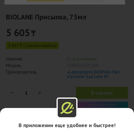
BIOLANE Присыпка, 75мл
5 605
₸
5 437 ₸ с учётом кешбэка
Наличие
Есть в наличии
Модель
3286010101204
Производитель
«Laboratoires BIOPHA» Parc
d'activite Sud Loire 85
В корзину
Рассрочка 0-0-4
1 401 x 4 мес.
В приложении еще удобнее и быстрее!