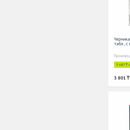
Черника
табл., с
Производ
3 687 ₸ 
3 801 ₸