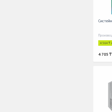
Систейн
Производ
4 564 ₸ 
4 705 ₸