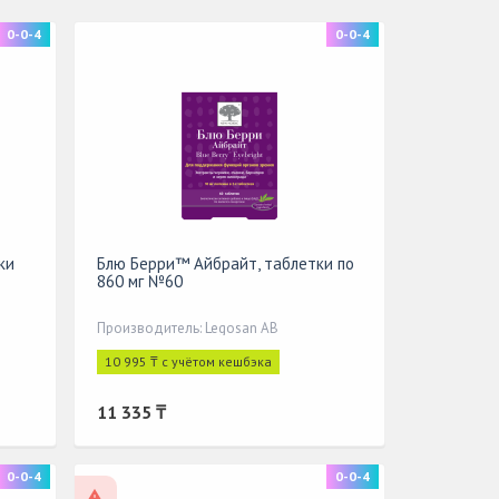
0-0-4
0-0-4
ки
Блю Берри™ Айбрайт, таблетки по
860 мг №60
Производитель: Legosan AB
10 995 ₸ с учётом кешбэка
11 335 ₸
0-0-4
0-0-4
По рецепту