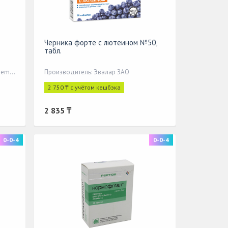
Черника форте с лютеином №50,
табл.
Производитель: Dr.Gerhard Mann Chem.-pharm Fabrik GmbH
Производитель: Эвалар ЗАО
2 750 ₸ с учётом кешбэка
2 835 ₸
0-0-4
0-0-4