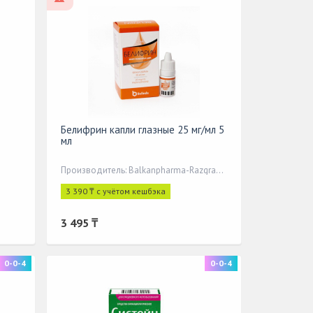
Белифрин капли глазные 25 мг/мл 5
мл
Производитель: Balkanpharma-Razgrad AD
3 390 ₸ с учётом кешбэка
3 495 ₸
0-0-4
0-0-4