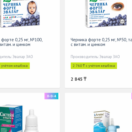
 форте 0,25 мг, №100,
Черника форте 0,25 мг, №50, та
 витам. и цинком
с витам. и цинком
итель: Эвалар ЗАО
Производитель: Эвалар ЗАО
с учётом кешбэка
2 760 ₸ с учётом кешбэка
2 845 ₸
0-0-4