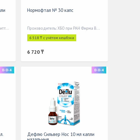
пли
Нормофтал № 30 капс
Производитель: Урсафарм Арцнаймиттель ГмбХ и Ко. КГ
Производитель: ХБО при РАН Фирма Вита
6 518 ₸ с учётом кешбэка
6 720 ₸
0-0-4
0-0-4
л.
Дефлю Сильвер Нос 10 мл капли
назальные