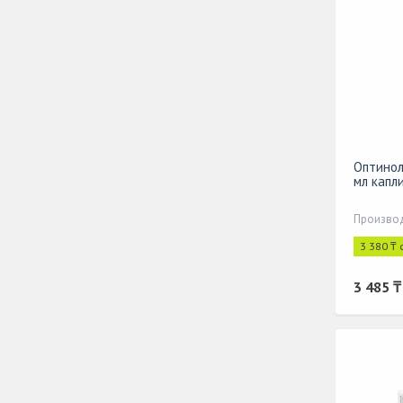
Оптинол
мл капл
3 380 ₸ 
3 485 ₸