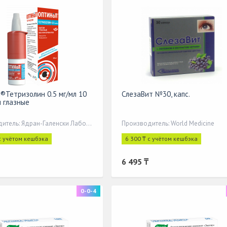
®Тетризолин 0.5 мг/мл 10
СлезаВит №30, капс.
и глазные
Производитель: Ядран-Галенски Лабораторий а.о.
Производитель: World Medicine
с учётом кешбэка
6 300 ₸ с учётом кешбэка
6 495 ₸
0-0-4