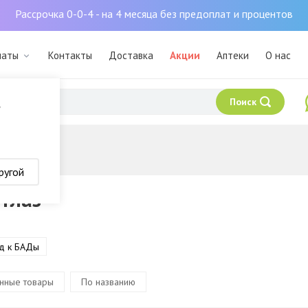
Рассрочка 0-0-4 - на 4 месяца без предоплат и процентов
маты
Контакты
Доставка
Акции
Аптеки
О нас
Поиск
?
ругой
 глаз
д к БАДы
нные товары
По названию