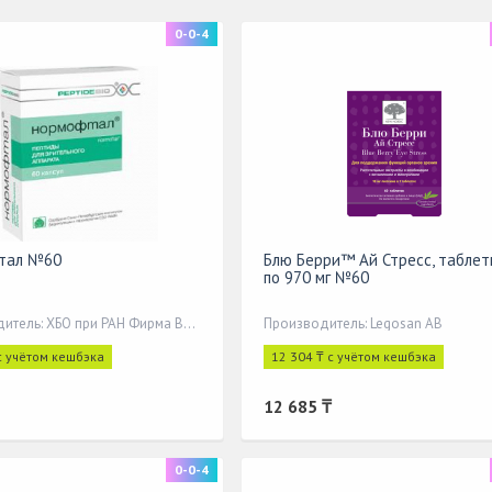
0-0-4
тал №60
Блю Берри™ Ай Стресс, таблет
по 970 мг №60
Производитель: ХБО при РАН Фирма Вита
Производитель: Legosan AB
с учётом кешбэка
12 304 ₸ с учётом кешбэка
12 685 ₸
0-0-4