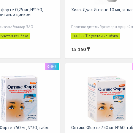
 форте 0,25 мг, №150,
Хило-Дуал Интенс 10 мл, гл. ка
 витам. и цинком
итель: Эвалар ЗАО
с учётом кешбэка
14 695 ₸ с учётом кешбэка
15 150 ₸
0-0-4
Форте 750 мг, №30, табл.
Оптикс Форте 750 мг, №60, таб