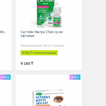
бл.,
Систейн Ультра 15мл ср-во
офтальм
Производитель: Alcon-Couvreur
8 905 ₸ с учётом кешбэка
9 180 ₸
0-0-4
0-0-4