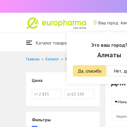
Ваш город: Ал
Каталог товаров
Это ваш город
Алматы
Главная
Каталог
БАДы
Для глаз
Да, спасибо
Нет, д
Для
Цена
от
до
Наза
Акцио
Фильтры