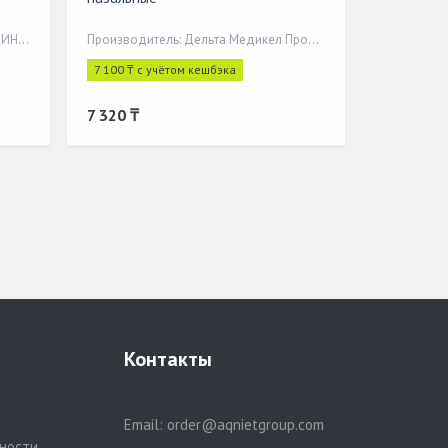
Производитель: КИЕВСКИЙ ВИТАМИННЫЙ ЗАВОД ПАО
Производитель: Дельта Медикел Промоушнз АГ
7 100 ₸ с учётом кешбэка
7 320 ₸
Контакты
Email:
order@aqnietgroup.com
ности