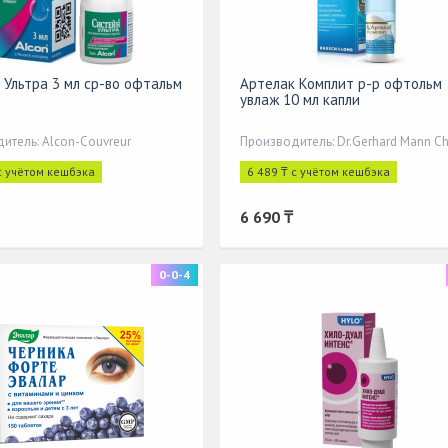
 Ультра 3 мл ср-во офтальм
Артелак Комплит р-р офтольм
увлаж 10 мл капли
итель: Alcon-Couvreur
с учётом кешбэка
6 489 ₸ с учётом кешбэка
6 690 ₸
0-0-4