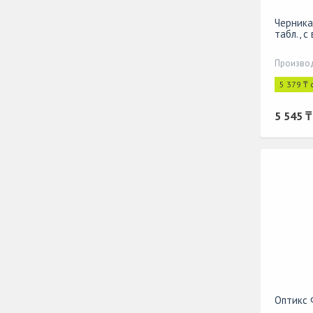
Черника
табл., с
Производ
5 379 ₸ 
5 545 ₸
Оптикс 