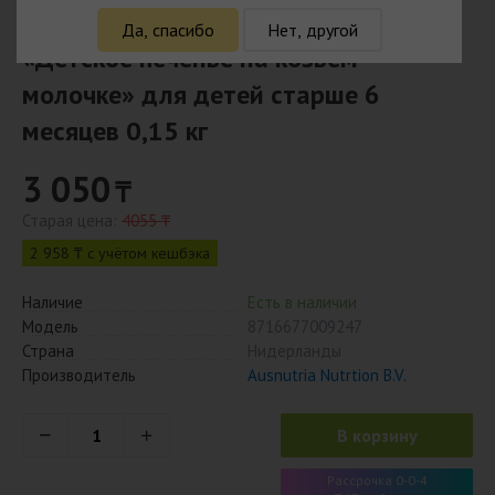
Kabrita Растворимое печенье
Да, спасибо
Нет, другой
«Детское печенье на козьем
молочке» для детей старше 6
месяцев 0,15 кг
3 050
₸
Старая цена:
4055 ₸
2 958 ₸ с учётом кешбэка
Наличие
Есть в наличии
Модель
8716677009247
Страна
Нидерланды
Производитель
Ausnutria Nutrtion B.V.
В корзину
Рассрочка 0-0-4