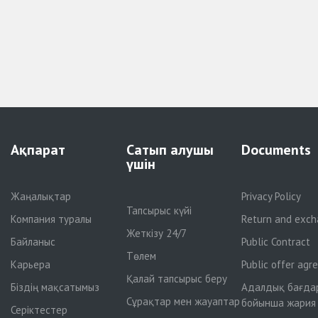
Ақпарат
Сатып алушы
Documents
үшін
Жаңалықтар
Privacy Policy
Тапсырыс күйі
Компания туралы
Return and exch
Жеткізу 24/7
Байланыс
Public Contract
Төлем
Карьера
Public offer ag
Қалай тапсырыс беру
Біздің мақсатымыз
Адалдық бағда
Сұрақтар мен жауаптар
бойынша жария
Серіктестер