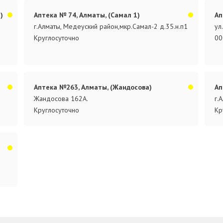
)
Аптека № 74, Алматы, (Самал 1)
Ап
г.Алматы, Медеуский район,мкр.Самал-2 д.35.н.п1
ул
Круглосуточно
00
Аптека №263, Алматы, (Жандосова)
Ап
Жандосова 162А.
г.
Круглосуточно
Кр