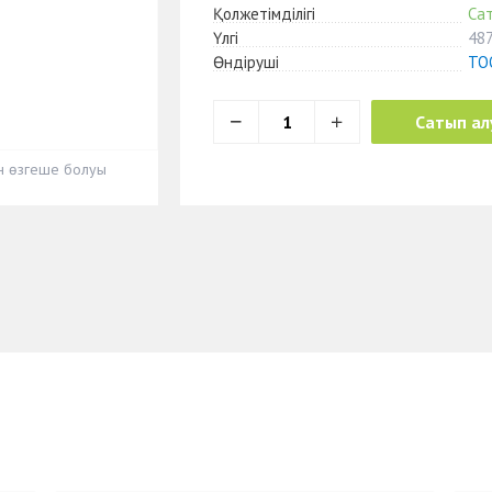
Қолжетімділігі
Са
Үлгі
48
Өндіруші
ТОО
Сатып ал
ен өзгеше болуы