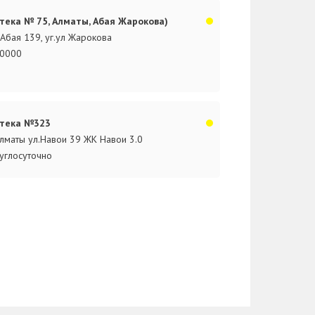
тека № 75, Алматы, Абая Жарокова)
.Абая 139, уг.ул Жарокова
0000
тека №323
Алматы ул.Навои 39 ЖК Навои 3.0
углосуточно