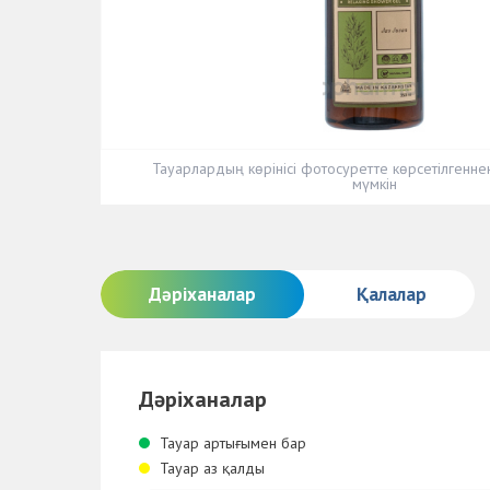
Тауарлардың көрінісі фотосуретте көрсетілгенн
мүмкін
Дәріханалар
Қалалар
Дәріханалар
Тауар артығымен бар
Тауар аз қалды