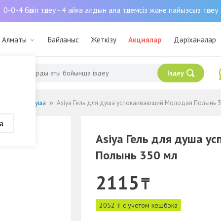
0-0-4 бөліп төлеу - 4 айға алдын ала төлемсіз және пайызсыз төлеу
: Алматы
Байланыс
Жеткізу
Акциялар
Дәріханалар
Іздеу
Гели для душа
Asiya Гель для душа успокаивающий Молодая Полынь 3
а
Asiya Гель для душа 
Полынь 350 мл
2115
₸
2052 ₸ с учётом кешбэка