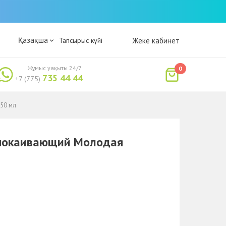
Қазақша
Тапсырыс күйі
Жеке кабинет
Жұмыс уақыты 24/7
0
735 44 44
+7 (775)
50 мл
успокаивающий Молодая