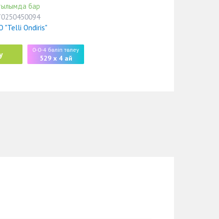
тылымда бар
70250450094
 "Telli Ondiris"
0-0-4 бөліп төлеу
у
529 x 4 ай