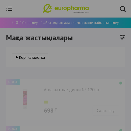
0-0-4 бөліп төлеу - 4 айға алдын ала төлемсіз және пайызсыз төлеу
Мақта жастықшалары
Кері каталогқа
0-0-4
Aura ватные диски № 120 шт
698
₸
Сатып алу
0-0-4