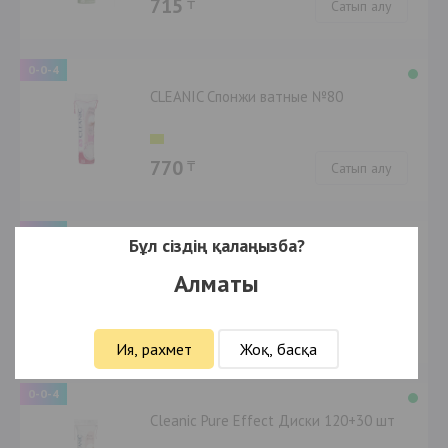
715
₸
Сатып алу
0-0-4
CLEANIC Спонжи ватные №80
770
₸
Сатып алу
0-0-4
Бұл сіздің қалаңызба?
CLEANIC Спонжи ватные №50
Алматы
510
₸
Сатып алу
Ия, рахмет
Жоқ, басқа
0-0-4
Cleanic Pure Effect Диски 120+30 шт