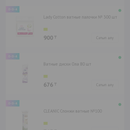
0-0-4
Lady Cotton ватные палочки № 300 шт
900
₸
Сатып алу
0-0-4
Ватные диски Ола 80 шт
676
₸
Сатып алу
0-0-4
CLEANIC Спонжи ватные №100