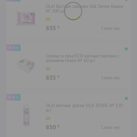
OLA! Ватные палочки Silk Sense банка
№ 200 шт
835
₸
Сатып алу
0-0-4
Солнце и луна ECO ватные палочки с
ограничителем № 60 шт
835
₸
Сатып алу
0-0-4
OLA! ватные диски SILK SENSE № 120
шт
850
₸
Сатып алу