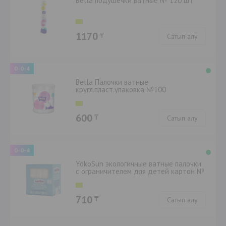
Bella подушечки ватные № 120 шт
1170
₸
Сатып алу
0-0-4
Bella Палочки ватные
кругл.пласт.упаковка №100
600
₸
Сатып алу
0-0-4
YokoSun экологичные ватные палочки
с ограничителем для детей картон №
55 шт
710
₸
Сатып алу