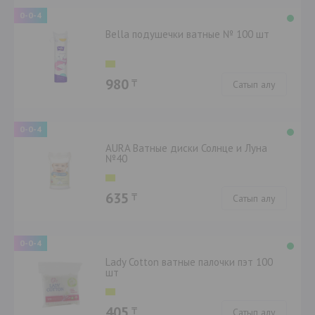
0-0-4
Bella подушечки ватные № 100 шт
980
₸
Сатып алу
0-0-4
AURA Ватные диски Солнце и Луна
№40
635
₸
Сатып алу
0-0-4
Lady Cotton ватные палочки пэт 100
шт
405
₸
Сатып алу