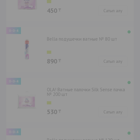
450
₸
Сатып алу
0-0-4
Bella подушечки ватные № 80 шт
890
₸
Сатып алу
0-0-4
OLA! Ватные палочки Silk Sense пачка
№ 200 шт
530
₸
Сатып алу
0-0-4