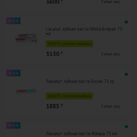
3600
₸
Сатып алу
0-0-4
Lacalut зубная паста White&repair 75
мл
3036 ₸ с учётом кешбэка
3130
₸
Сатып алу
0-0-4
Лакалут зубная паста Бэсик 75 гр
1828 ₸ с учётом кешбэка
1885
₸
Сатып алу
0-0-4
Лакалут зубная паста Флора 75 мл