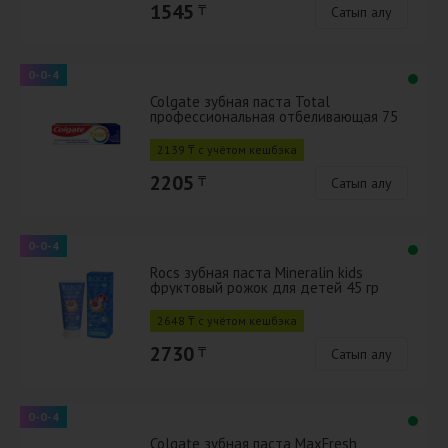
1545
₸
Сатып алу
0-0-4
Colgate зубная паста Total
профессиональная отбеливающая 75
мл
2139 ₸ с учётом кешбэка
2205
₸
Сатып алу
0-0-4
Rocs зубная паста Mineralin kids
фруктовый рожок для детей 45 гр
2648 ₸ с учётом кешбэка
2730
₸
Сатып алу
0-0-4
Colgate зубная паста MaxFresh