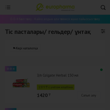
0-0-4 бөліп төлеу - 4 айға алдын ала төлемсіз және пайызсыз төлеу
Тіс пасталары/ гельдер/ ұнтақ
Кері каталогқа
0-0-4
З/п Colgate Herbal 150 мл
1377 ₸ с учётом кешбэка
1420
₸
Сатып алу