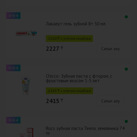
0-0-4
Лакалут гель зубной 8+ 50 мл
2160 ₸ с учётом кешбэка
2227
₸
Сатып алу
0-0-4
Chicco: Зубная паста c фтором, с
фруктовым вкусом 1-5 лет
2343 ₸ с учётом кешбэка
2415
₸
Сатып алу
0-0-4
Rocs зубная паста Teens земляника 74
гр