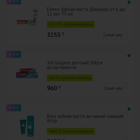
0-0-4
Elmex Зубная паста Джуниор от 6 до
12 лет 75 мл
3157 ₸ с учётом кешбэка
3255
₸
Сатып алу
0-0-4
З/п Colgate детский 50гр в
ассортименте
931 ₸ с учётом кешбэка
960
₸
Сатып алу
0-0-4
Rocs зубная паста активный кальций
94 гр
3492 ₸ с учётом кешбэка