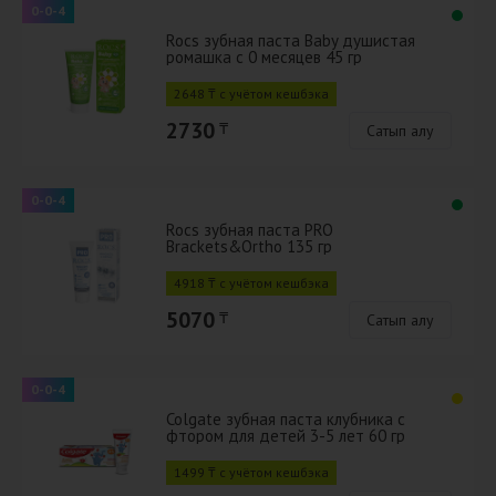
0-0-4
Rocs зубная паста Baby душистая
ромашка с 0 месяцев 45 гр
2648 ₸ с учётом кешбэка
2730
₸
Сатып алу
0-0-4
Rocs зубная паста PRO
Brackets&Ortho 135 гр
4918 ₸ с учётом кешбэка
5070
₸
Сатып алу
0-0-4
Colgate зубная паста клубника с
фтором для детей 3-5 лет 60 гр
1499 ₸ с учётом кешбэка