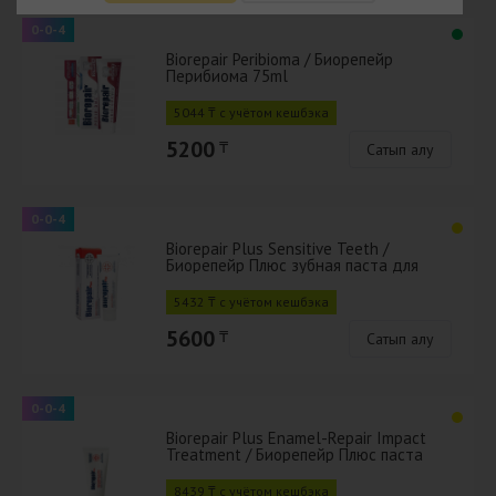
0-0-4
Biorepair Peribioma / Биорепейр
Перибиома 75ml
5044 ₸ с учётом кешбэка
5200
₸
Сатып алу
0-0-4
Biorepair Plus Sensitive Teeth /
Биорепейр Плюс зубная паста для
чувствительных зубов 75 мл
5432 ₸ с учётом кешбэка
5600
₸
Сатып алу
0-0-4
Biorepair Plus Enamel-Repair Impact
Treatment / Биорепейр Плюс паста
для снижения чувствит. 50 мл
8439 ₸ с учётом кешбэка