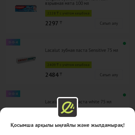
взрывная мята 100 мл
2228 ₸ с учётом кешбэка
2297
₸
Сатып алу
0-0-4
Lacalut зубная паста Sensitive 75 мл
2409 ₸ с учётом кешбэка
2484
₸
Сатып алу
0-0-4
Lacalut зубная паста white 75 мл
2590 ₸ с учётом кешбэка
Қосымша арқылы ыңғайлы және жылдамырақ!
2670
₸
Сатып алу