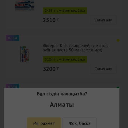
2435 ₸ с учётом кешбэка
2510
₸
Сатып алу
0-0-4
Biorepair Kids / Биорепейр детская
зубная паста 50 мл (земляника)
3104 ₸ с учётом кешбэка
3200
₸
Сатып алу
0-0-4
Бұл сіздің қалаңызба?
Biorepair Kids / Биорепейр детская
зубная паста 50 мл (персик)
Алматы
3104 ₸ с учётом кешбэка
3200
₸
Сатып алу
Ия, рахмет
Жоқ, басқа